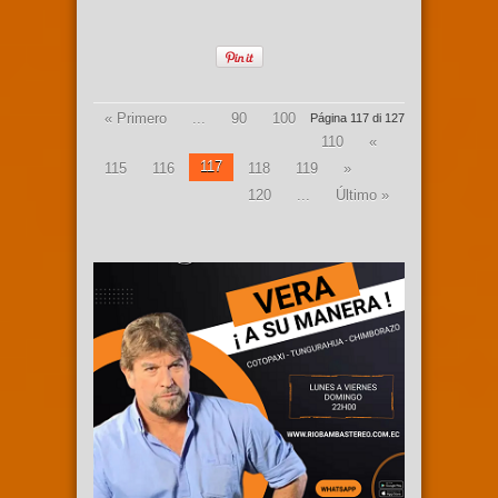
« Primero
...
90
100
Página 117 di 127
110
«
117
115
116
118
119
»
120
...
Último »