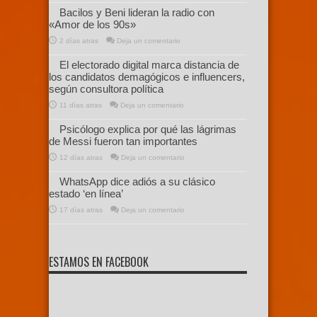
Bacilos y Beni lideran la radio con
«Amor de los 90s»
2 días atras
Deja un comentario
El electorado digital marca distancia de
los candidatos demagógicos e influencers,
según consultora política
11 días atras
Deja un comentario
Psicólogo explica por qué las lágrimas
de Messi fueron tan importantes
12 días atras
Deja un comentario
WhatsApp dice adiós a su clásico
estado ‘en línea’
17 días atras
Deja un comentario
ESTAMOS EN FACEBOOK