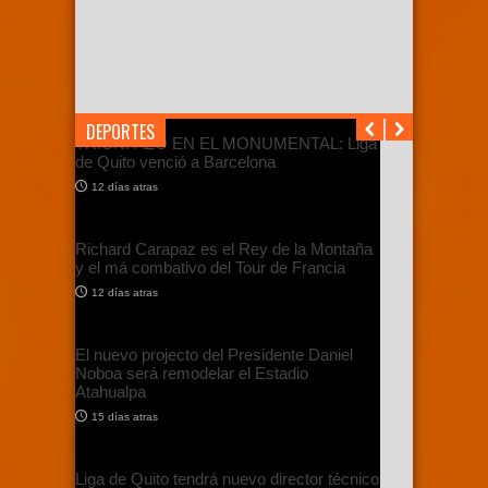
DEPORTES
TRIUNFAZO EN EL MONUMENTAL: Liga
de Quito venció a Barcelona
12 días atras
Richard Carapaz es el Rey de la Montaña
y el má combativo del Tour de Francia
12 días atras
El nuevo projecto del Presidente Daniel
Noboa será remodelar el Estadio
Atahualpa
15 días atras
Liga de Quito tendrá nuevo director técnico