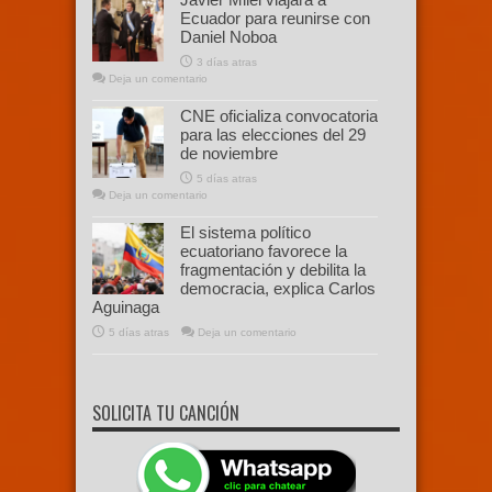
Ecuador para reunirse con
Daniel Noboa
3 días atras
Deja un comentario
CNE oficializa convocatoria
para las elecciones del 29
de noviembre
5 días atras
Deja un comentario
El sistema político
ecuatoriano favorece la
fragmentación y debilita la
democracia, explica Carlos
Aguinaga
5 días atras
Deja un comentario
SOLICITA TU CANCIÓN