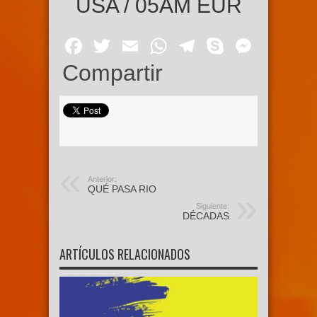
USA / 05AM EUR
Facebook
Twitter
Email
WhatsApp
Telegram
Skype
Mess
Compartir
Anterior:
QUÉ PASA RIO
Siguiente:
DÉCADAS
ARTÍCULOS RELACIONADOS