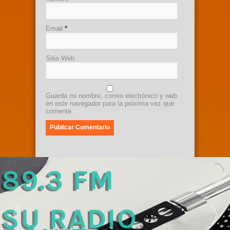
Email
*
Sitio Web
Guarda mi nombre, correo electrónico y web
en este navegador para la próxima vez que
comente.
89.3 FM 
SU RADIO 