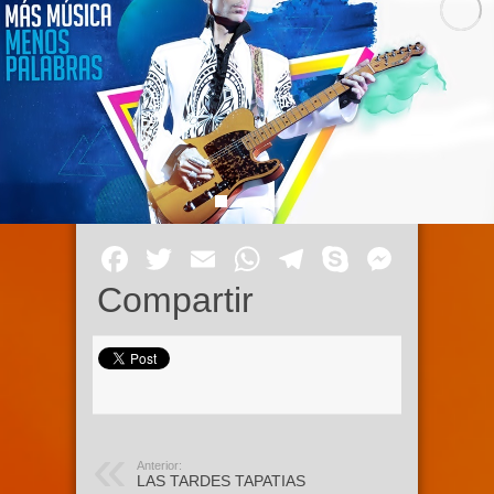
Facebook
Twitter
Email
WhatsApp
Telegram
Skype
Mess
Compartir
Anterior:
LAS TARDES TAPATIAS