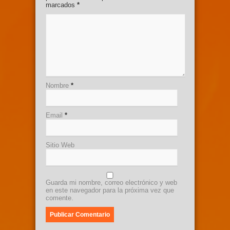
marcados
*
Nombre
*
Email
*
Sitio Web
Guarda mi nombre, correo electrónico y web
en este navegador para la próxima vez que
comente.