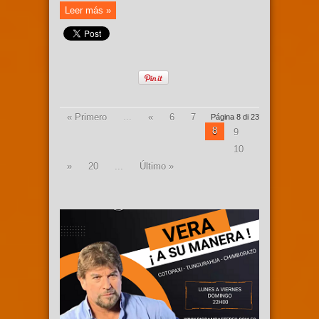
Leer más »
« Primero
...
«
6
7
Página 8 di 23
8
9
10
»
20
...
Último »