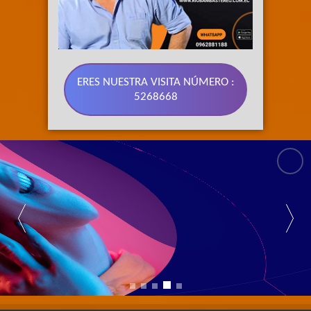
ERES NUESTRA VISITA NÚMERO :
5268668
SOMOS 
TECNOLOGIA EN 
FM 