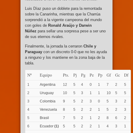
Luis Díaz puso un doblete para la remontada
sobre la Canarinha, mientras que la Charrúa
sorprendió a la vigente campeona del mundo
con goles de
Ronald Araújo y Darwin
Núñez
para sellar una sorpresa pese a ser uno
de sus eternos rivales.
Finalmente, la jornada la cerraron
Chile y
Paraguay
con un discreto 0-0 que no les ayuda
a ninguno y los mantiene en la zona baja de la
tabla.
Nº
Equipo
Pts.
Pj
Pg
Pe
Pp
Gf
Gc
Df
1
Argentina
12
5
4
0
1
7
2
5
2
Uruguay
10
5
3
1
1
10
5
5
3
Colombia
9
5
2
3
0
5
3
2
4
Venezuela
8
5
2
2
1
5
2
3
5
Brasil
7
5
2
1
2
8
6
2
6
Ecuador
(1)
5
5
2
2
1
4
3
1