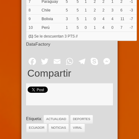
7
Paraguay
5
5
1
2
2
1
2
-1
8
Chile
5
5
1
2
2
3
6
-3
9
Bolivia
3
5
1
0
4
4
11
-7
10
Perú
1
5
0
1
4
0
7
-7
(1)
Se le descuentan 3 PTS //
DataFactory
Facebook
Twitter
Email
WhatsApp
Telegram
Skype
Mess
Compartir
Etiqueta:
ACTUALIDAD
DEPORTES
ECUADOR
NOTICIAS
VIRAL