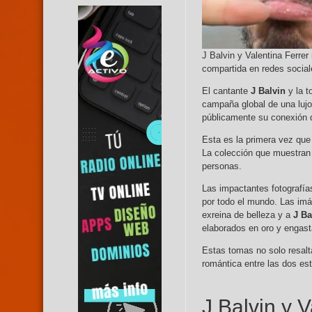
J Balvin y Valentina Ferre
compartida en redes social
El cantante
J Balvin
y la t
campaña global de una luj
públicamente su conexión d
Esta es la primera vez que
La colección que muestran 
personas.
Las impactantes fotografías
por todo el mundo. Las imá
exreina de belleza y a
J Ba
elaborados en oro y engas
Estas tomas no solo resalta
romántica entre las dos est
J Balvin y 