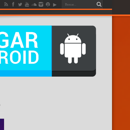
RENDICION
n