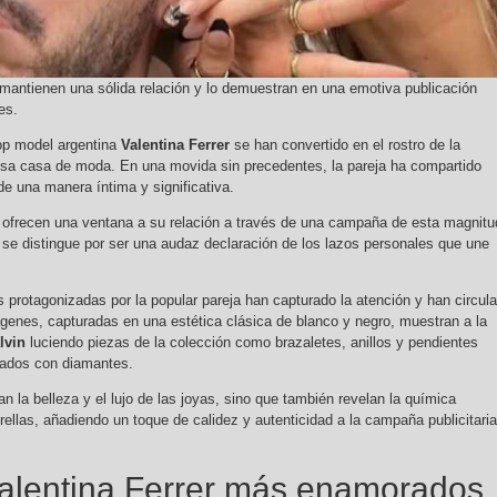
r mantienen una sólida relación y lo demuestran en una emotiva publicación
es.
op model argentina
Valentina Ferrer
se han convertido en el rostro de la
osa casa de moda. En una movida sin precedentes, la pareja ha compartido
e una manera íntima y significativa.
 ofrecen una ventana a su relación a través de una campaña de esta magnitu
se distingue por ser una audaz declaración de los lazos personales que une
 protagonizadas por la popular pareja han capturado la atención y han circul
genes, capturadas en una estética clásica de blanco y negro, muestran a la
lvin
luciendo piezas de la colección como brazaletes, anillos y pendientes
tados con diamantes.
n la belleza y el lujo de las joyas, sino que también revelan la química
rellas, añadiendo un toque de calidez y autenticidad a la campaña publicitaria
Valentina Ferrer más enamorados