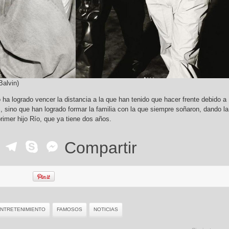
Balvin)
 ha logrado vencer la distancia a la que han tenido que hacer frente debido a
 sino que han logrado formar la familia con la que siempre soñaron, dando la
rimer hijo Río, que ya tiene dos años.
ok
r
ail
WhatsApp
Telegram
Skype
Messenger
Compartir
NTRETENIMIENTO
FAMOSOS
NOTICIAS