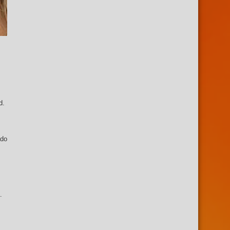
d.
ado
.