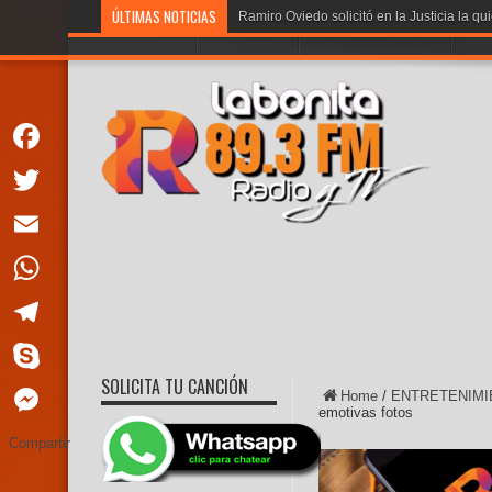
ÚLTIMAS NOTICIAS
Ramiro Oviedo solicitó en la Justicia la qu
PORTADA
LA BONITA
PROGRAMACION
VOT
Facebook
Twitter
Email
WhatsApp
Telegram
SOLICITA TU CANCIÓN
Skype
Home
/
ENTRETENIMI
emotivas fotos
Messenger
Compartir