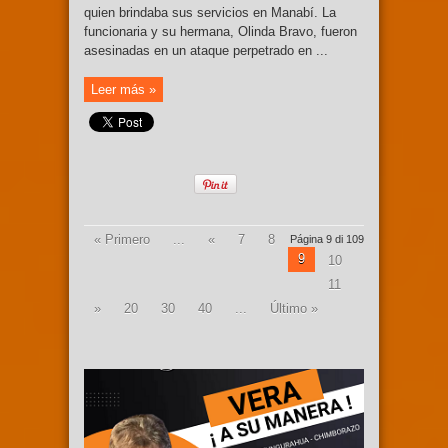
quien brindaba sus servicios en Manabí. La
funcionaria y su hermana, Olinda Bravo, fueron
asesinadas en un ataque perpetrado en ...
Leer más »
« Primero
...
«
7
8
Página 9 di 109
9
10
11
»
20
30
40
...
Último »