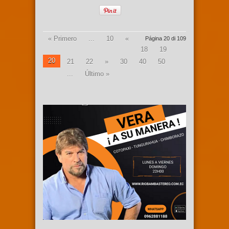
« Primero
...
10
«
Página 20 di 109
18
19
20
21
22
»
30
40
50
...
Último »