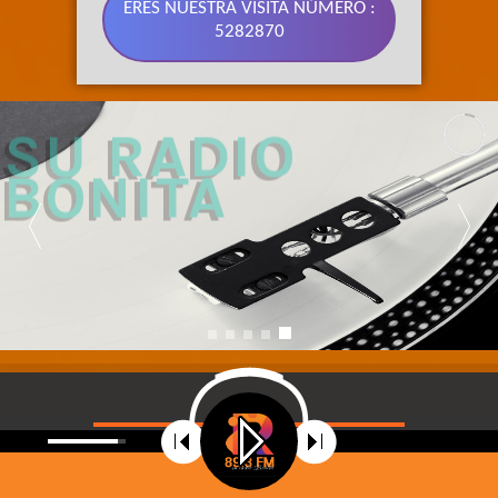
ERES NUESTRA VISITA NÚMERO :
5282870
89.3 FM 
SU RADIO 
BONITA
©
2021
Radio Riobamba Stereo 89.3 FM, Su radio