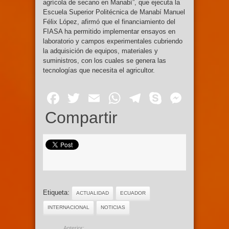
agrícola de secano en Manabí”, que ejecuta la
Escuela Superior Politécnica de Manabí Manuel
Félix López, afirmó que el financiamiento del
FIASA ha permitido implementar ensayos en
laboratorio y campos experimentales cubriendo
la adquisición de equipos, materiales y
suministros, con los cuales se genera las
tecnologías que necesita el agricultor.
Facebook
Twitter
Email
WhatsApp
Telegram
Skype
Mess
Compartir
Etiqueta:
ACTUALIDAD
ECUADOR
INTERNACIONAL
NOTICIAS
Anterior: