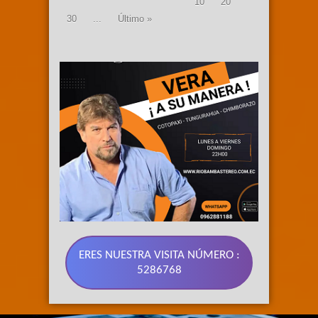
10
20
30
...
Último »
ERES NUESTRA VISITA NÚMERO :
5286768