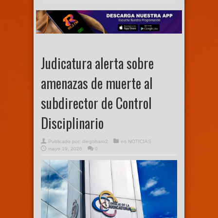
Judicatura alerta sobre
amenazas de muerte al
subdirector de Control
Disciplinario
Publicado por:
diegoharo2
en
NOTICIAS
mayo 19, 2026
0