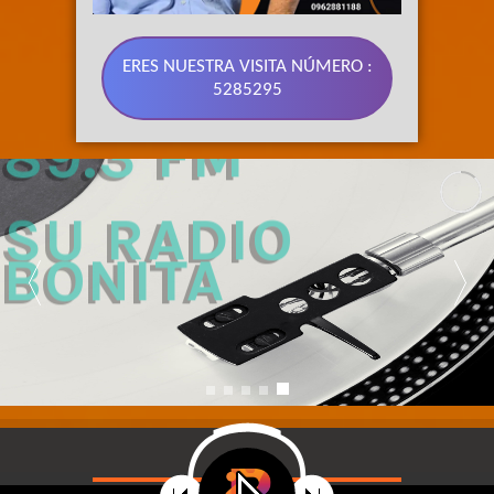
ERES NUESTRA VISITA NÚMERO :
5285295
89.3 FM 
SU RADIO 
BONITA