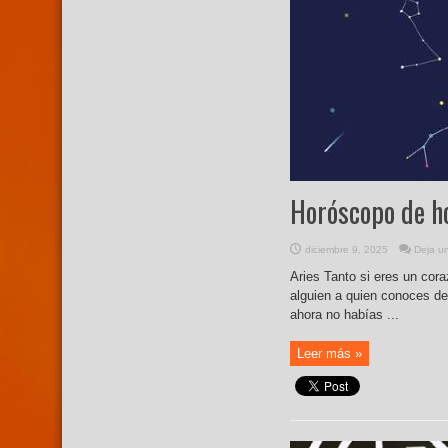
Horóscopo de h
diciembre 9, 2025
Deja u
Aries Tanto si eres un cor
alguien a quien conoces de
ahora no habías ...
Leer más »