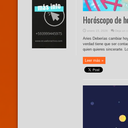
Horóscopo de ho
enero 15, 2026
Deja un c
Aries Deberías cambiar hoy
verdad tiene que ser conta
quien quieres sincerarte. 
Leer más »