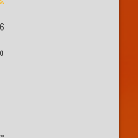
16
o
 no