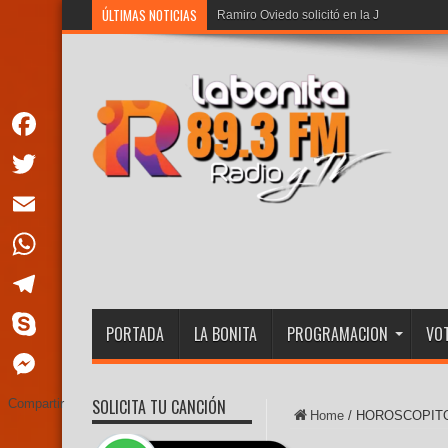
ÚLTIMAS NOTICIAS
Ramiro Oviedo solicitó en la Justicia la qu
Facebook
Twitter
Email
WhatsApp
Telegram
PORTADA
LA BONITA
PROGRAMACION
VOT
Skype
Messenger
SOLICITA TU CANCIÓN
Compartir
Home
/
HOROSCOPIT