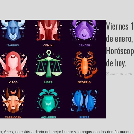
Viernes 
de enero,
Horóscop
de hoy.
enero 16, 2026
, Aries, no estás a diario del mejor humor y lo pagas con los demás aunque