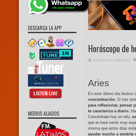
DESCARGA LA APP
Horóscopo de h
Publicado por:
diegoharo2
Aries
En este último día festivo 
concentración.
Si has teni
para reflexionar, pensar
te caracteriza a diario.
Has
MEDIOS ALIADOS
Concéntrate hoy en ello,
e
que te hará sentir muy espe
misma que estos días está
ayudar mucho a sentirte 