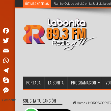
ÚLTIMAS NOTICIAS
Ramiro Oviedo solicitó en la Justicia la qu
Facebook
Twitter
Email
WhatsApp
Telegram
PORTADA
LA BONITA
PROGRAMACION
VOT
Skype
Messenger
SOLICITA TU CANCIÓN
Compartir
Home
/
HOROSCOPIT