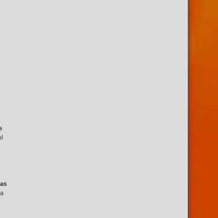
e
el
nas
ía