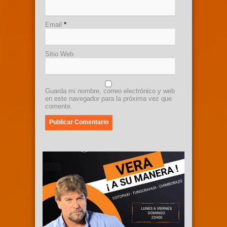
Email
*
Sitio Web
Guarda mi nombre, correo electrónico y web
en este navegador para la próxima vez que
comente.