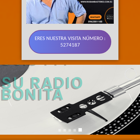
ERES NUESTRA VISITA NÚMERO :
5274187
89.3 FM 
SU RADIO 
BONITA