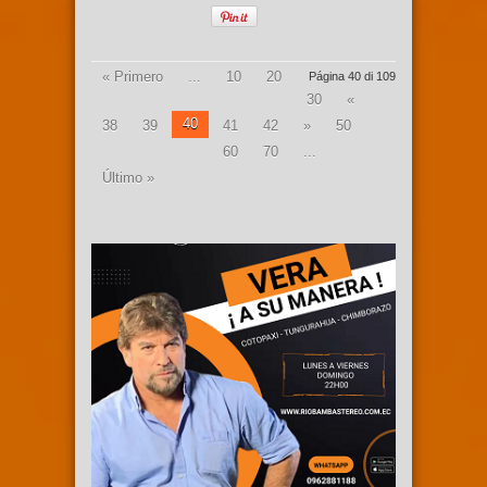
« Primero
...
10
20
Página 40 di 109
30
«
40
38
39
41
42
»
50
60
70
...
Último »