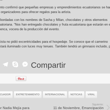
vento confirmó que pequeñas empresas y emprendimientos ecuatorianos se ha
organizadores para ofrecer regalos para la artista.
bordadas con los nombres de Sasha y Milan, chocolates y otros elementos
uatoriana. “Nos han entregado chocolates y fruta ecuatoriana que estarán en e
enca, vocera de la producción del evento.
ista no pidió excentricidades para el hospedaje. Se conoce que el camerino
stará iluminado con luces muy tenues. También tendrá un gimnasio incluido, 
ok
r
ail
WhatsApp
Telegram
Skype
Messenger
Compartir
ECUADOR
ENTRETENIMIENTO
INTERNACIONAL
NOTICIAS
VIRAL
Siguiente:
or Nadia Mejía para
11 de Noviembre, Emancipación