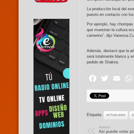
La producción local del e
puesto en contacto con los 
Por ejemplo, hay chompas 
que muestran la cultura ec
camerino”, dijo Vanessa Cu
Además, destacó que la art
será totalmente blanco y e
pedido de Shakira.
Facebo
Twitte
Em
Etiqueta:
ACTUALIDAD
Anterior:
Así puede votar p