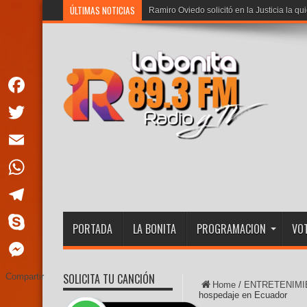
ÚLTIMAS NOTICIAS
Ramiro Oviedo solicitó en la Justicia la qu
Facebook
Twitter
Email
WhatsApp
Telegram
PORTADA
LA BONITA
PROGRAMACION
VOT
Skype
Messenger
SOLICITA TU CANCIÓN
Compartir
Home
/
ENTRETENIMI
hospedaje en Ecuador