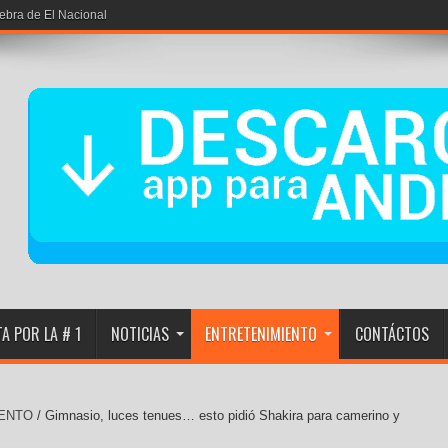
iebra de El Nacional
A POR LA # 1
NOTICIAS
ENTRETENIMIENTO
CONTÁCTOS
ENTO
/
Gimnasio, luces tenues… esto pidió Shakira para camerino y