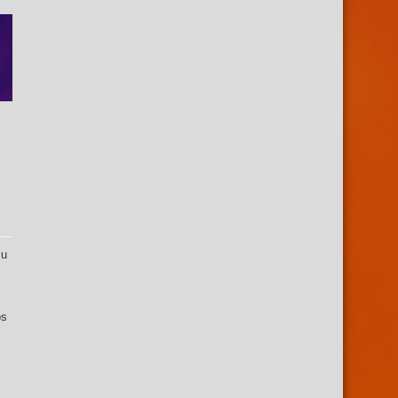
su
os