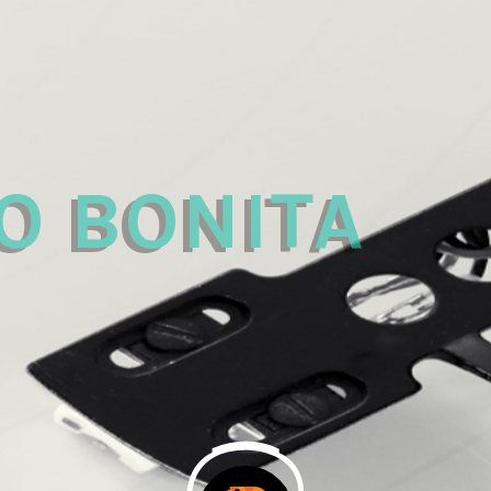
 
O BONITA