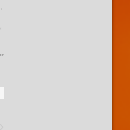
n
l
por