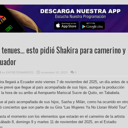
 tenues… esto pidió Shakira para camerino y
cuador
en
ENTRETENIMIENTO
noviembre 10, 2025
0
ira llegará a Ecuador este viernes 7 de noviembre del 2025, un día antes de 
 Se prevé que llegue al país acompañada de sus hijos, aunque la producción
la hora de su arribo al Aeropuerto Mariscal Sucre de Quito, en Tababela.
egue al país acompañada de sus hijos, Sasha y Milán, como ha ocurrido en otr
ió conciertos que son parte de su Gira “Las Mujeres Ya No Lloran World Tour”.
sta el momento son los elementos que estarán en el camerino de la artista
 sábado 8, domingo 9 y martes 11 de noviembre del 2025, en el Estadio
o.