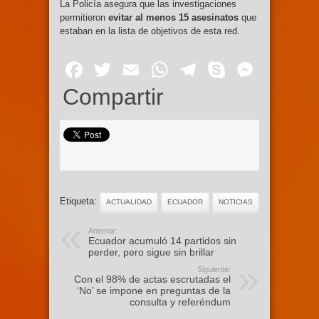
La Policía asegura que las investigaciones
permitieron
evitar al menos 15 asesinatos
que
estaban en la lista de objetivos de esta red.
Facebook
Twitter
Email
WhatsApp
Telegram
Skype
Mess
Compartir
Etiqueta:
ACTUALIDAD
ECUADOR
NOTICIAS
Anterior:
Ecuador acumuló 14 partidos sin
perder, pero sigue sin brillar
Siguiente:
Con el 98% de actas escrutadas el
‘No’ se impone en preguntas de la
consulta y referéndum