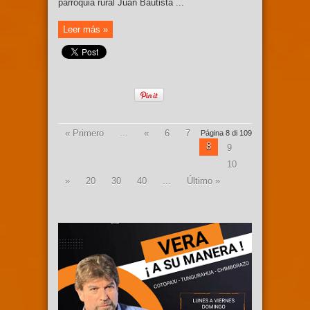
parroquia rural Juan Bautista ...
Leer más »
« Primero
...
«
6
7
Página 8 di 109
8
9
10
»
20
30
40
...
Último »