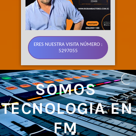
ERES NUESTRA VISITA NÚMERO :
5297055
SOMOS 
TECNOLOGIA EN 
FM 