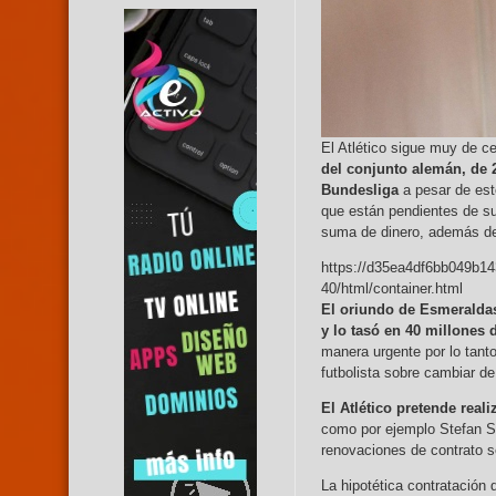
El Atlético sigue muy de c
del conjunto alemán, de 2
Bundesliga
a pesar de est
que están pendientes de su 
suma de dinero, además de
https://d35ea4df6bb049b14
40/html/container.html
El oriundo de Esmeraldas
y lo tasó en 40 millones 
manera urgente por lo tanto
futbolista sobre cambiar de
El Atlético pretende real
como por ejemplo Stefan Sa
renovaciones de contrato 
La hipotética contratación