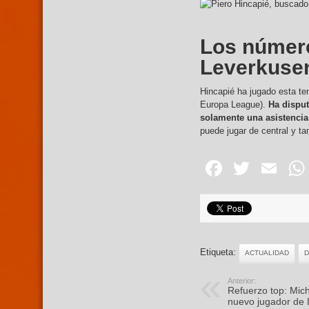
Los número
Leverkuse
Hincapié ha jugado esta te
Europa League).
Ha disput
solamente una asistencia
puede jugar de central y ta
Facebo
Twitte
Em
Etiqueta:
ACTUALIDAD
D
Anterior:
Refuerzo top: Mic
nuevo jugador de 