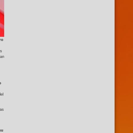
ro
es
ran
o
del
tas
su