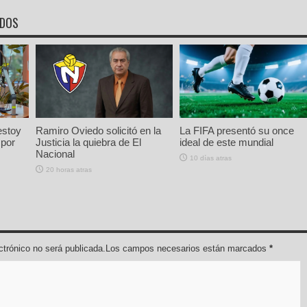
ADOS
estoy
Ramiro Oviedo solicitó en la
La FIFA presentó su once
 por
Justicia la quiebra de El
ideal de este mundial
Nacional
10 días atras
20 horas atras
lectrónico no será publicada.Los campos necesarios están marcados
*