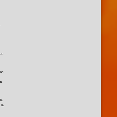
e
gue
más
ía
la
 la