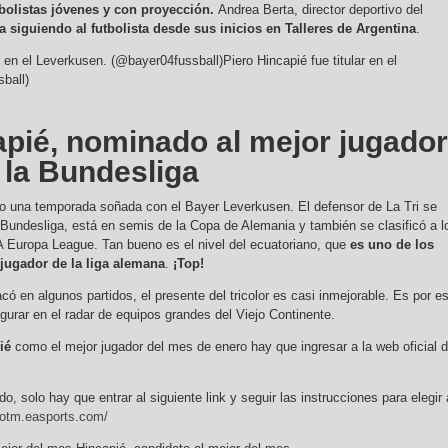
utbolistas jóvenes y con proyección.
Andrea Berta, director deportivo del
a siguiendo al futbolista desde sus inicios en Talleres de Argentina
.
Piero Hincapié fue titular en el
ball)
apié, nominado al mejor jugador
 la Bundesliga
do una temporada soñada con el Bayer Leverkusen. El defensor de La Tri se
 Bundesliga, está en semis de la Copa de Alemania y también se clasificó a l
A Europa League. Tan bueno es el nivel del ecuatoriano, que
es uno de los
jugador de la liga alemana
.
¡Top!
ó en algunos partidos, el presente del tricolor es casi inmejorable. Es por e
urar en el radar de equipos grandes del Viejo Continente.
ié
como el mejor jugador del mes de enero hay que ingresar a la web oficial 
do, solo hay que entrar al siguiente link y seguir las instrucciones para elegir 
potm.easports.com/