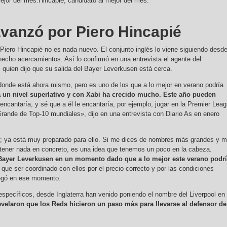
Hincapié, candidato al mejor del mes.
avanzó por Piero Hincapié
r Piero Hincapié no es nada nuevo. El conjunto inglés lo viene siguiendo desd
echo acercamientos. Así lo confirmó en una entrevista el agente del
, quien dijo que su salida del Bayer Leverkusen está cerca.
donde está ahora mismo, pero es uno de los que a lo mejor en verano podría
a un nivel superlativo y con Xabi ha crecido mucho. Este año pueden
ncantaría, y sé que a él le encantaría, por ejemplo, jugar en la Premier Lea
Grande de Top-10 mundiales», dijo en una entrevista con Diario As en enero
al; ya está muy preparado para ello. Si me dices de nombres más grandes y 
n tener nada en concreto, es una idea que tenemos un poco en la cabeza.
ayer Leverkusen en un momento dado que a lo mejor este verano podr
que ser coordinado con ellos por el precio correcto y por las condiciones
regó en ese momento.
specíficos, desde Inglaterra han venido poniendo el nombre del Liverpool en 
velaron que los Reds hicieron un paso más para llevarse al defensor de