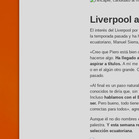
Liverpool 
El interés del Liverpool po
la temporada pasada y ha h
ecuatoriano, Manuel Sierra
«Creo que Piero está bien 
hacerse algo.
Ha llegado 
aspirar a títulos.
A mí me e
o en el algún otro grande. 
pasado.
«Al final es un paso natur
conocidos te diría que, si
Incluso
hablamos con el B
ser.
Pero bueno, todo tiene 
correctas para todos», ag
Aunque él no dio nombres e
palestra.
Y esta semana re
selección ecuatoriana
.