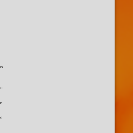
os
so
de
al