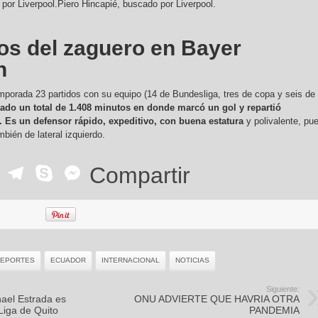
Piero Hincapié, buscado por Liverpool.
s del zaguero en Bayer
n
mporada 23 partidos con su equipo (14 de Bundesliga, tres de copa y seis de
ado un total de 1.408 minutos en donde marcó un gol y repartió
. Es un defensor rápido, expeditivo, con buena estatura
y polivalente, pu
mbién de lateral izquierdo.
ok
r
ail
WhatsApp
Telegram
Skype
Messenger
Compartir
EPORTES
ECUADOR
INTERNACIONAL
NOTICIAS
Siguiente:
hael Estrada es
ONU ADVIERTE QUE HAVRIA OTRA
Liga de Quito
PANDEMIA