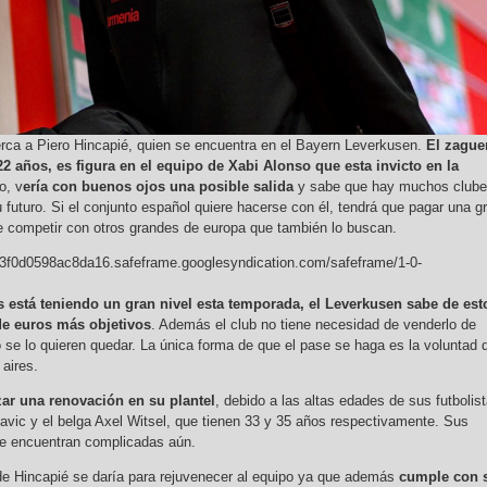
erca a Piero Hincapié, quien se encuentra en el Bayern Leverkusen.
El zague
2 años, es figura en el equipo de Xabi Alonso que esta invicto en la
o, v
ería con buenos ojos una posible salida
y sabe que hay muchos club
futuro. Si el conjunto español quiere hacerse con él, tendrá que pagar una g
 competir con otros grandes de europa que también lo buscan.
3f0d0598ac8da16.safeframe.googlesyndication.com/safeframe/1-0-
 está teniendo un gran nivel esta temporada, el Leverkusen sabe de est
de euros más objetivos
. Además el club no tiene necesidad de venderlo de
 se lo quieren quedar. La única forma de que el pase se haga es la voluntad 
 aires.
izar una renovación en su plantel
, debido a las altas edades de sus futbolis
vic y el belga Axel Witsel, que tienen 33 y 35 años respectivamente. Sus
se encuentran complicadas aún.
 de Hincapié se daría para rejuvenecer al equipo ya que además
cumple con 