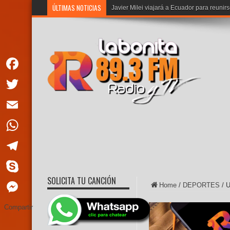
ÚLTIMAS NOTICIAS
CNE oficializa convocatoria
Facebook
Twitter
Email
WhatsApp
Telegram
SOLICITA TU CANCIÓN
Skype
Home
/
DEPORTES
/
U
Messenger
Compartir