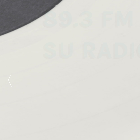
89.3 FM
SU RADI