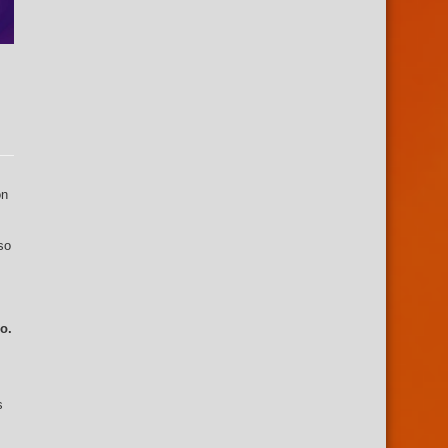
ón
so
o.
s