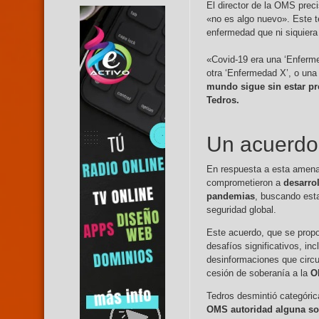
El director de la OMS prec
«no es algo nuevo». Este t
enfermedad que ni siquiera
«Covid-19 era una ‘Enferm
otra ‘Enfermedad X’, o una
mundo sigue sin estar pr
Tedros.
Un acuerdo 
En respuesta a esta amena
comprometieron a
desarro
pandemias
, buscando esta
seguridad global.
Este acuerdo, que se prop
desafíos significativos, in
desinformaciones que circu
cesión de soberanía a la
OM
Tedros desmintió categóri
OMS autoridad alguna sob