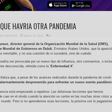
 QUE HAVRIA OTRA PANDEMIA
en
NOTICIAS
febrero 16, 2024
0
yesus
,
director general de la Organización Mundial de la Salud (OMS),
re Mundial de Gobiernos en Dubái
, Emiratos Árabes Unidos, que la aparici
 inevitable, y no una cuestión de si sucederá, sino de cuándo.
a podría ser provocada por un nuevo tipo de influenza, otro coronavirus, o inclu
nte desconocida, referida como la ‘
Enfermedad X’
.
nfatiza que, a pesar de los avances realizados durante la pandemia de covid-
larmantemente desprevenido para enfrentar un nuevo evento pandémic
igencia está empezando a repetirse. Las dolorosas lecciones que hemos
de caer en el olvido cuando la atención se centre en las muchas otras crisis a
ro mundo. Pero si no aprendemos esas lecciones, la próxima vez lo pagaremo