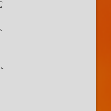
ro
na
ió
 la