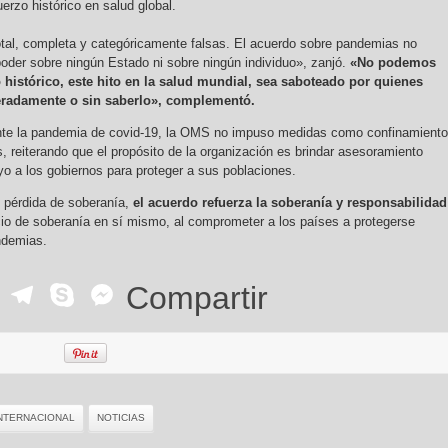
erzo histórico en salud global.
tal, completa y categóricamente falsas. El acuerdo sobre pandemias no
oder sobre ningún Estado ni sobre ningún individuo», zanjó.
«No podemos
 histórico, este hito en la salud mundial, sea saboteado por quienes
eradamente o sin saberlo», complementó.
te la pandemia de covid-19, la OMS no impuso medidas como confinamient
, reiterando que el propósito de la organización es brindar asesoramiento
o a los gobiernos para proteger a sus poblaciones.
e pérdida de soberanía,
el acuerdo refuerza la soberanía y responsabilidad
icio de soberanía en sí mismo, al comprometer a los países a protegerse
ndemias.
ok
r
ail
WhatsApp
Telegram
Skype
Messenger
Compartir
NTERNACIONAL
NOTICIAS