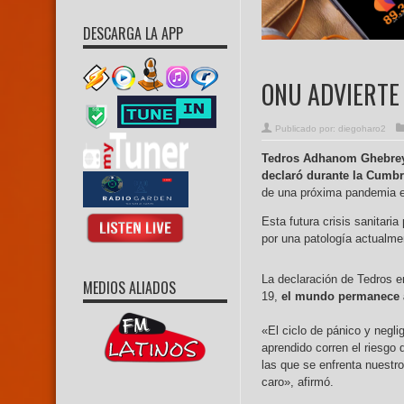
DESCARGA LA APP
ONU ADVIERTE
Publicado por:
diegoharo2
Tedros Adhanom Ghebre
declaró durante la Cumb
de una próxima pandemia es
Esta futura crisis sanitari
por una patología actualme
La declaración de Tedros e
MEDIOS ALIADOS
19,
el mundo permanece a
«El ciclo de pánico y negl
aprendido corren el riesgo 
las que se enfrenta nuest
caro», afirmó.