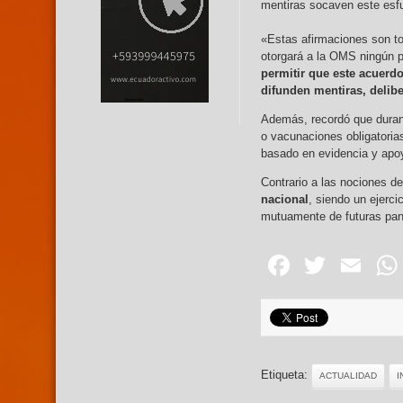
mentiras socaven este esfu
«Estas afirmaciones son to
otorgará a la OMS ningún p
permitir que este acuerdo
difunden mentiras, delib
Además, recordó que duran
o vacunaciones obligatorias
basado en evidencia y apoy
Contrario a las nociones d
nacional
, siendo un ejerc
mutuamente de futuras pa
Facebo
Twitte
Em
Etiqueta:
ACTUALIDAD
I