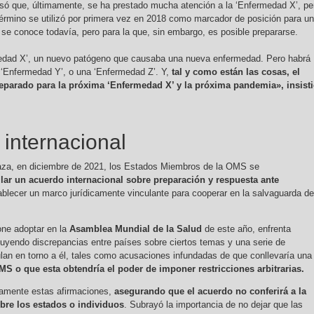
isó que, últimamente, se ha prestado mucha atención a la ‘Enfermedad X’, pe
érmino se utilizó por primera vez en 2018 como marcador de posición para u
 se conoce todavía, pero para la que, sin embargo, es posible prepararse.
edad X’, un nuevo patógeno que causaba una nueva enfermedad. Pero habrá
 ‘Enfermedad Y’, o una ‘Enfermedad Z’. Y,
tal y como están las cosas, el
eparado para la próxima ‘Enfermedad X’ y la próxima pandemia», insist
internacional
za, en diciembre de 2021, los Estados Miembros de la OMS se
llar un acuerdo internacional sobre preparación y respuesta ante
blecer un marco jurídicamente vinculante para cooperar en la salvaguarda de
one adoptar en la
Asamblea Mundial de la Salud
de este año, enfrenta
cluyendo discrepancias entre países sobre ciertos temas y una serie de
lan en torno a él, tales como acusaciones infundadas de que conllevaría una
S o que esta obtendría el poder de imponer restricciones arbitrarias.
camente estas afirmaciones,
asegurando que el acuerdo no conferirá a la
re los estados o individuos
. Subrayó la importancia de no dejar que las