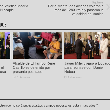
Siguiente:
o: Atlético Madrid
Por el viento, dos aviones volaron a
 Hincapié
más de 1280 km/h y pasaron la
velocidad del sonido
ADOS
Alcalde de El Tambo René
Javier Milei viajará a Ecuado
 el
Castillo es detenido por
para reunirse con Daniel
ioso
presunto peculado
Noboa
2 días atras
2 días atras
lectrónico no será publicada.Los campos necesarios están marcados
*