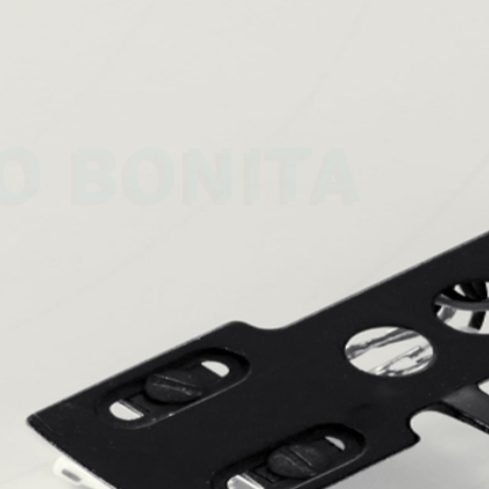
 
O BONITA