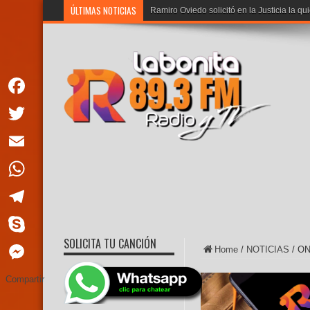
ÚLTIMAS NOTICIAS
Ramiro Oviedo solicitó en la Justicia la qu
Facebook
Twitter
Email
WhatsApp
Telegram
SOLICITA TU CANCIÓN
Skype
Home
/
NOTICIAS
/
ON
Messenger
Compartir