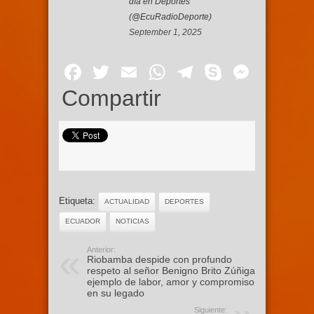
día en Deportes
(@EcuRadioDeporte)
September 1, 2025
Facebook
Twitter
Email
WhatsApp
Telegram
Skype
Mess
Compartir
Etiqueta:
ACTUALIDAD
DEPORTES
ECUADOR
NOTICIAS
Anterior:
Riobamba despide con profundo
respeto al señor Benigno Brito Zúñiga,
ejemplo de labor, amor y compromiso
en su legado
Siguiente: