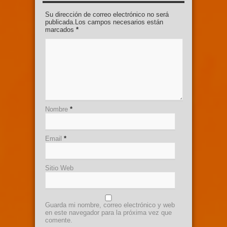
Su dirección de correo electrónico no será
publicada.Los campos necesarios están
marcados
*
Nombre
*
Email
*
Sitio Web
Guarda mi nombre, correo electrónico y web
en este navegador para la próxima vez que
comente.