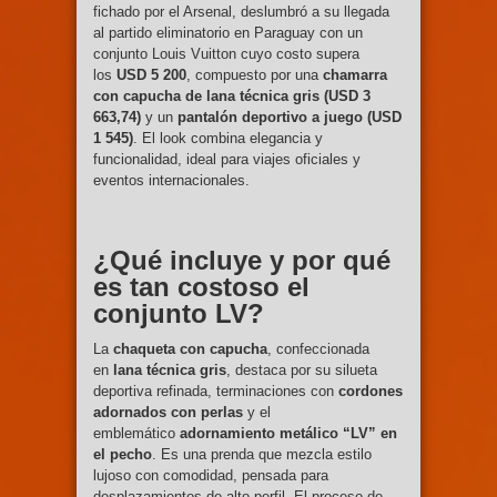
fichado por el Arsenal, deslumbró a su llegada
al partido eliminatorio en Paraguay con un
conjunto Louis Vuitton cuyo costo supera
los
USD 5 200
, compuesto por una
chamarra
con capucha de lana técnica gris (USD 3
663,74)
y un
pantalón deportivo a juego (USD
1 545)
. El look combina elegancia y
funcionalidad, ideal para viajes oficiales y
eventos internacionales.
¿Qué incluye y por qué
es tan costoso el
conjunto LV?
La
chaqueta con capucha
, confeccionada
en
lana técnica gris
, destaca por su silueta
deportiva refinada, terminaciones con
cordones
adornados con perlas
y el
emblemático
adornamiento metálico “LV” en
el pecho
. Es una prenda que mezcla estilo
lujoso con comodidad, pensada para
desplazamientos de alto perfil. El proceso de