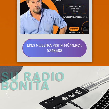
ERES NUESTRA VISITA NÚMERO :
5268688
89.3 FM 
SU RADIO 
BONITA