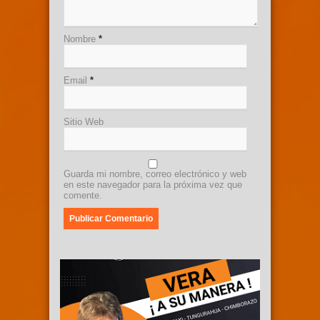
Nombre
*
Email
*
Sitio Web
Guarda mi nombre, correo electrónico y web
en este navegador para la próxima vez que
comente.