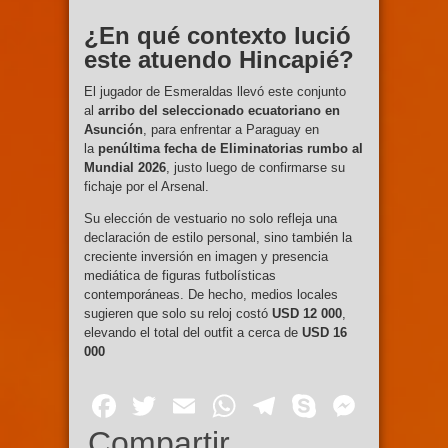
¿En qué contexto lució
este atuendo Hincapié?
El jugador de Esmeraldas llevó este conjunto
al
arribo del seleccionado ecuatoriano en
Asunción
, para enfrentar a Paraguay en
la
penúltima fecha de Eliminatorias rumbo al
Mundial 2026
, justo luego de confirmarse su
fichaje por el Arsenal.
Su elección de vestuario no solo refleja una
declaración de estilo personal, sino también la
creciente inversión en imagen y presencia
mediática de figuras futbolísticas
contemporáneas. De hecho, medios locales
sugieren que solo su reloj costó
USD 12 000
,
elevando el total del outfit a cerca de
USD 16
000
Facebook
Twitter
Email
WhatsApp
Telegram
Skype
Mess
Compartir