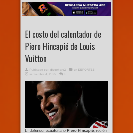
El costo del calentador de
Piero Hincapié de Louis
Vuitton
Publicado por:
diegoharo2
en
DEPORTES
septiembre 4, 2025
0
El defensor ecuatoriano
Piero Hincapié
, recién