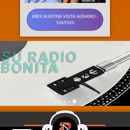
ERES NUESTRA VISITA NÚMERO :
5269320
89.3 FM 
SU RADIO 
BONITA