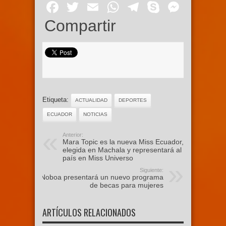
Facebook
Twitter
Email
WhatsApp
Telegram
Skype
Mess
Compartir
Etiqueta:
ACTUALIDAD
DEPORTES
ECUADOR
NOTICIAS
Anterior:
Mara Topic es la nueva Miss Ecuador,
elegida en Machala y representará al
país en Miss Universo
Siguiente:
Noboa presentará un nuevo programa
de becas para mujeres
ARTÍCULOS RELACIONADOS