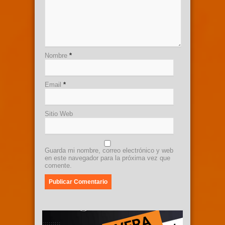
Nombre
*
Email
*
Sitio Web
Guarda mi nombre, correo electrónico y web
en este navegador para la próxima vez que
comente.