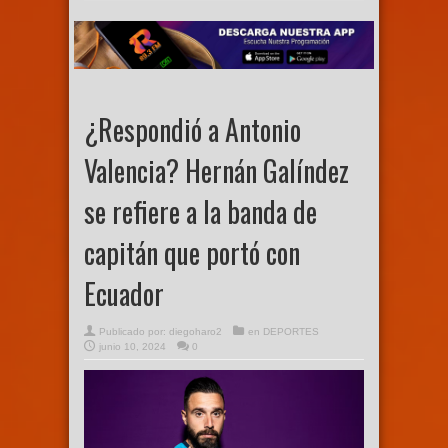
¿Respondió a Antonio
Valencia? Hernán Galíndez
se refiere a la banda de
capitán que portó con
Ecuador
Publicado por:
diegoharo2
en
DEPORTES
junio 10, 2024
0