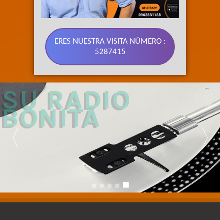
ERES NUESTRA VISITA NÚMERO :
5287415
89.3 FM 
SU RADIO 
BONITA