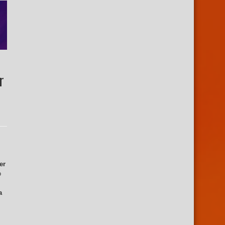
r
er
o
a