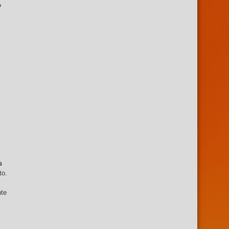
y
s
to.
nte