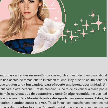
piado para aprender un montón de cosas,
Libra, tanto de tu entorno laboral
cibas acerca de temas que te interesan mucho. Hoy ni se te ocurra poner el
rque
alguien anda buscándote para ofrecerte una buena oportunidad.
Si 
uscará a otra persona. Presta atención. Y no te dejes vencer a diario por la
ás más nerviosa que de costumbre y también algo resentida,
no con nadi
da en general.
Para librarte de estas desagradables sensaciones, Libra, h
ditación, o ambas cosas a la vez.
Te irá fantástico también para poner en or
ionar a diario sobre tu situación sentimental,
que aunque no es precisame