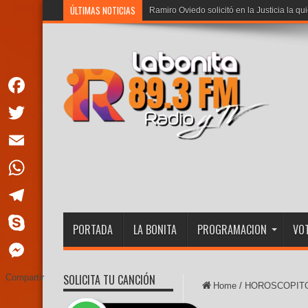
ÚLTIMAS NOTICIAS
Ramiro Oviedo solicitó en la Justicia la qu
Facebook
Twitter
Email
WhatsApp
Telegram
PORTADA
LA BONITA
PROGRAMACION
VOT
Skype
Messenger
SOLICITA TU CANCIÓN
Compartir
Home
/
HOROSCOPIT