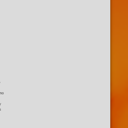
o
 no
y
s