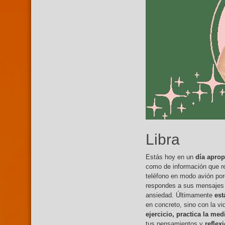
Libra
Estás hoy en un
día apro
como de información que re
teléfono en modo avión po
respondes a sus mensajes b
ansiedad. Últimamente
est
en concreto, sino con la vi
ejercicio, practica la me
tus pensamientos y
reflex