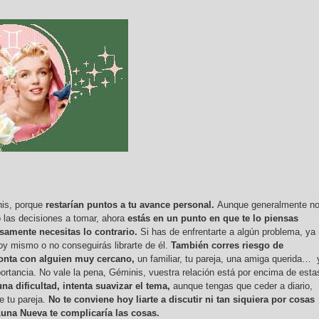
nis, porque
restarían puntos a tu avance personal.
Aunque generalmente n
 las decisiones a tomar, ahora
estás en un punto en que te lo piensas
amente necesitas lo contrario.
Si has de enfrentarte a algún problema, ya
y mismo o no conseguirás librarte de él.
También corres riesgo de
tonta con alguien muy cercano,
un familiar, tu pareja, una amiga querida… 
portancia. No vale la pena, Géminis, vuestra relación está por encima de esta
na dificultad, intenta suavizar el tema,
aunque tengas que ceder a diario,
e tu pareja.
No te conviene hoy liarte a discutir ni tan siquiera por cosas
Luna Nueva te complicaría las cosas.