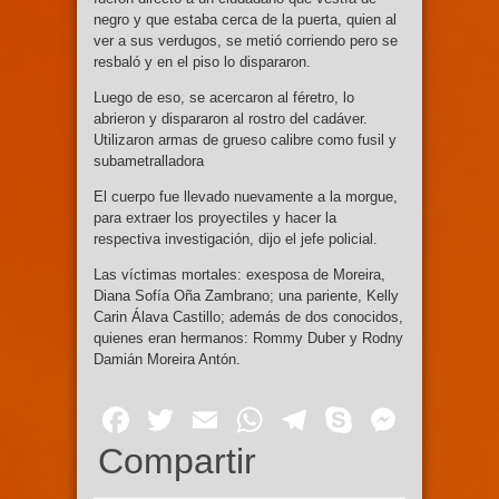
negro y que estaba cerca de la puerta, quien al
ver a sus verdugos, se metió corriendo pero se
resbaló y en el piso lo dispararon.
Luego de eso, se acercaron al féretro, lo
abrieron y dispararon al rostro del cadáver.
Utilizaron armas de grueso calibre como fusil y
subametralladora
El cuerpo fue llevado nuevamente a la morgue,
para extraer los proyectiles y hacer la
respectiva investigación, dijo el jefe policial.
Las víctimas mortales: exesposa de Moreira,
Diana Sofía Oña Zambrano; una pariente, Kelly
Carin Álava Castillo; además de dos conocidos,
quienes eran hermanos: Rommy Duber y Rodny
Damián Moreira Antón.
Facebook
Twitter
Email
WhatsApp
Telegram
Skype
Mess
Compartir