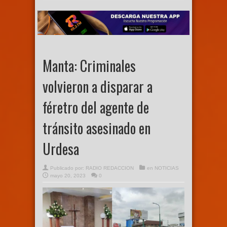
Manta: Criminales
volvieron a disparar a
féretro del agente de
tránsito asesinado en
Urdesa
Publicado por:
RADIO REDACCION
en
NOTICIAS
mayo 20, 2023
0