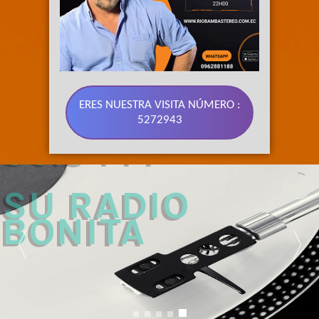
ERES NUESTRA VISITA NÚMERO :
5272943
89.3 FM 
SU RADIO 
BONITA