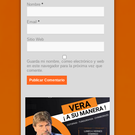
Nombre
*
Email
*
Sitio Web
Guarda mi nombre, correo electrónico y web
en este navegador para la próxima vez que
comente.