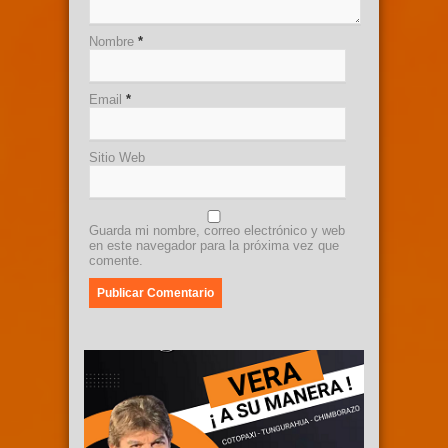
Nombre
*
Email
*
Sitio Web
Guarda mi nombre, correo electrónico y web
en este navegador para la próxima vez que
comente.