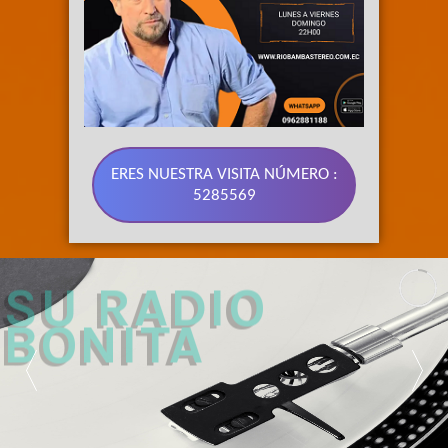
ERES NUESTRA VISITA NÚMERO :
5285569
89.3 FM 
SU RADIO 
BONITA