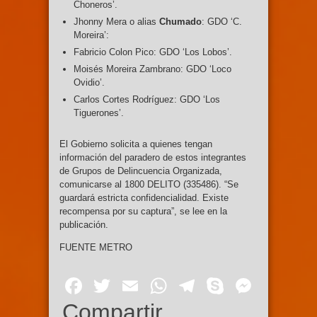
Choneros’.
Jhonny Mera o alias
Chumado
: GDO ‘C.
Moreira’:
Fabricio Colon Pico: GDO ‘Los Lobos’.
Moisés Moreira Zambrano: GDO ‘Loco
Ovidio’.
Carlos Cortes Rodríguez: GDO ‘Los
Tiguerones’.
El Gobierno solicita a quienes tengan
información del paradero de estos integrantes
de Grupos de Delincuencia Organizada,
comunicarse al 1800 DELITO (335486). “Se
guardará estricta confidencialidad. Existe
recompensa por su captura”, se lee en la
publicación.
FUENTE METRO
Facebook
Twitter
Email
WhatsApp
Telegram
Skype
Mess
Compartir