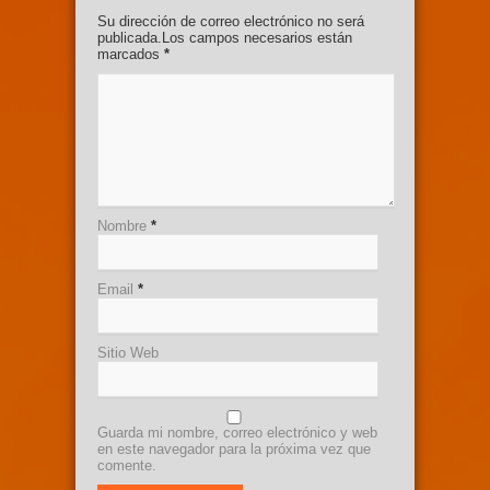
Su dirección de correo electrónico no será
publicada.Los campos necesarios están
marcados
*
Nombre
*
Email
*
Sitio Web
Guarda mi nombre, correo electrónico y web
en este navegador para la próxima vez que
comente.