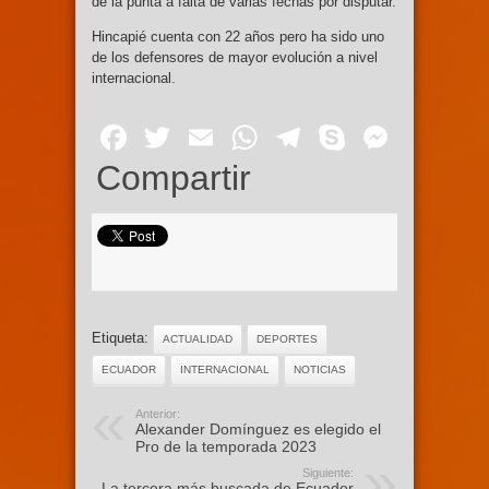
de la punta a falta de varias fechas por disputar.
Hincapié cuenta con 22 años pero ha sido uno
de los defensores de mayor evolución a nivel
internacional.
Facebook
Twitter
Email
WhatsApp
Telegram
Skype
Mess
Compartir
Etiqueta:
ACTUALIDAD
DEPORTES
ECUADOR
INTERNACIONAL
NOTICIAS
Anterior:
Alexander Domínguez es elegido el
Pro de la temporada 2023
Siguiente:
La tercera más buscada de Ecuador