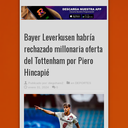
Bayer Leverkusen habría
rechazado millonaria oferta
del Tottenham por Piero
Hincapié
Publicado por:
diegoharo2
en
DEPORTES
enero 31, 2024
0