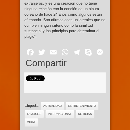
extranjeros, y es una creación que no tiene
ninguna relación con la canción de un álbum
coreano de hace 24 años como algunos están
afirmando. Son afirmaciones unilaterales que no
cumplen ningún criterio como la similitud
sustancial y los principios para determinar el
plagio”.
Facebook
Twitter
Email
WhatsApp
Telegram
Skype
Mess
Compartir
Etiqueta:
ACTUALIDAD
ENTRETENIMIENTO
FAMOSOS
INTERNACIONAL
NOTICIAS
VIRAL