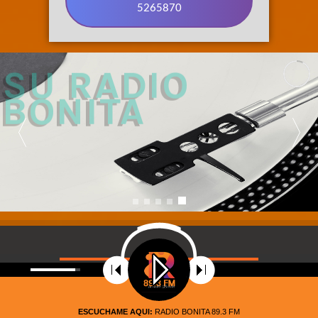
5265870
89.3 FM 
SU RADIO 
BONITA
©
2021
Radio Riobamba Stereo 89.3 FM, Su radio
Bonita. Todos los Derechos Reservados – Diseñado por
ESCUCHAME AQUI:
RADIO BONITA 89.3 FM