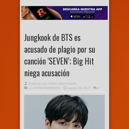
Jungkook de BTS es
acusado de plagio por su
canción ‘SEVEN’; Big Hit
niega acusación
Publicado por:
RADIO REDACCION
en
ENTRETENIMIENTO
agosto 28, 2023
0