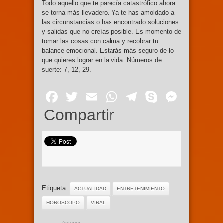
Todo aquello que te parecía catastrófico ahora
se torna más llevadero. Ya te has amoldado a
las circunstancias o has encontrado soluciones
y salidas que no creías posible. Es momento de
tomar las cosas con calma y recobrar tu
balance emocional. Estarás más seguro de lo
que quieres lograr en la vida. Números de
suerte: 7, 12, 29.
Facebook
Twitter
Email
WhatsApp
Telegram
Skype
Mess
Compartir
Etiqueta:
ACTUALIDAD
ENTRETENIMIENTO
HOROSCOPO
VIRAL
Anterior: