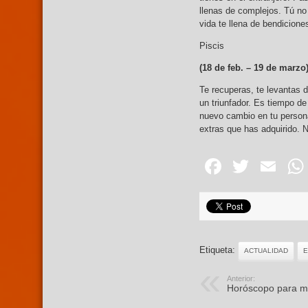
llenas de complejos. Tú no 
vida te llena de bendicione
Piscis
(18 de feb. – 19
de marzo
Te recuperas, te levantas d
un triunfador. Es tiempo d
nuevo cambio en tu persona
extras que has adquirido. 
Facebo
Twitte
Em
Etiqueta:
ACTUALIDAD
E
Anterior:
Horóscopo para mi