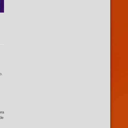
o.
ora
de