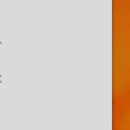
s.
ás
a.