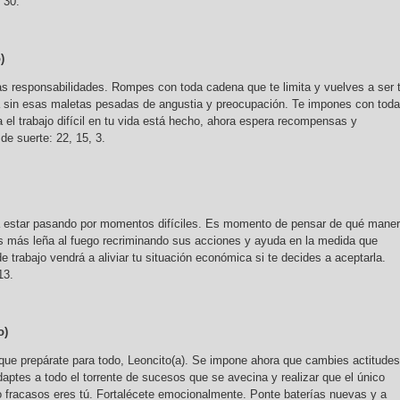
 30.
)
sas responsabilidades. Rompes con toda cadena que te limita y vuelves a ser 
a sin esas maletas pesadas de angustia y preocupación. Te impones con toda
 el trabajo difícil en tu vida está hecho, ahora espera recompensas y
e suerte: 22, 15, 3.
ía estar pasando por momentos difíciles. Es momento de pensar de qué mane
s más leña al fuego recriminando sus acciones y ayuda en la medida que
 trabajo vendrá a aliviar tu situación económica si te decides a aceptarla.
13.
o)
 que prepárate para todo, Leoncito(a). Se impone ahora que cambies actitudes
adaptes a todo el torrente de sucesos que se avecina y realizar que el único
o fracasos eres tú. Fortalécete emocionalmente. Ponte baterías nuevas y a