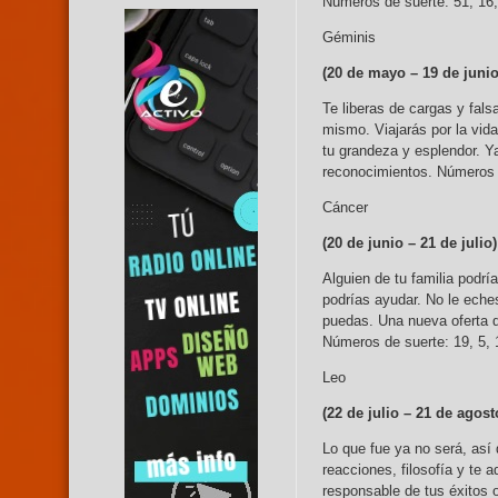
Números de suerte: 51, 16,
Géminis
(20 de mayo – 19
de junio
Te liberas de cargas y fal
mismo. Viajarás por la vid
tu grandeza y esplendor. Ya
reconocimientos. Números d
Cáncer
(20 de junio –
21 de julio)
Alguien de tu familia podr
podrías ayudar. No le eche
puedas. Una nueva oferta de
Números de suerte: 19, 5, 
Leo
(22 de julio –
21 de agost
Lo que fue ya no será, así
reacciones, filosofía y te 
responsable de tus éxitos 