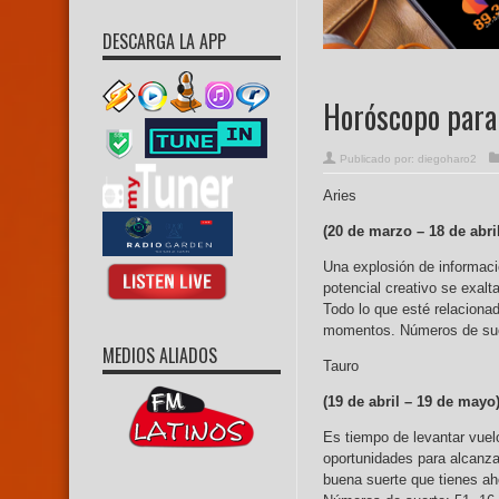
DESCARGA LA APP
Horóscopo para 
Publicado por:
diegoharo2
Aries
(20 de marzo –
18 de abri
Una explosión de informaci
potencial creativo se exalt
Todo lo que esté relaciona
momentos. Números de suer
MEDIOS ALIADOS
Tauro
(19 de abril – 19
de mayo
Es tiempo de levantar vuelo
oportunidades para alcanza
buena suerte que tienes ah