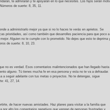
ndarán, te admirarán y te apoyarán en lo que necesites. Los hijos serán moti
. Números de suerte: 8, 35, 11.
ende a administrarlo mejor ya que si no lo haces te verás en aprietos. Se
as prioridades, así como también que desarrolles paciencia para que poco a
mejor. Alguien no te cumple con lo prometido. No dejes que esto te deprima 
ros de suerte: 8, 10, 23.
 que no es verdad. Esos comentarios malintencionados que han llegado hasta
ento alguno. Tú tienes mucha fe en esa persona y esta no te va a defraudar.
lsa a seguir adelante con tus metas o proyectos. No te detengas, sigue
e: 41, 27, 14.
ertirte, de hacer nuevas amistades. Haz planes para visitar a la familia que
asa por alto los comentarios negativos que vengan de personas frustradas y