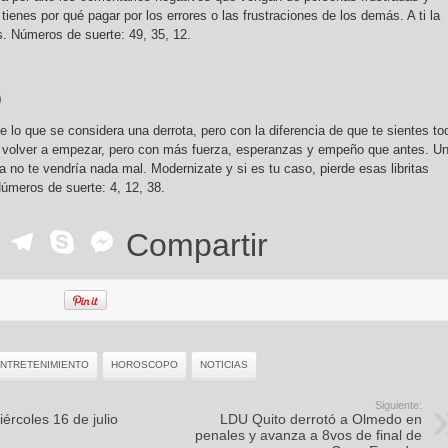
tienes por qué pagar por los errores o las frustraciones de los demás. A ti la
s. Números de suerte: 49, 35, 12.
)
e lo que se considera una derrota, pero con la diferencia de que te sientes to
e volver a empezar, pero con más fuerza, esperanzas y empeño que antes. U
 no te vendría nada mal. Modernizate y si es tu caso, pierde esas libritas
Números de suerte: 4, 12, 38.
ok
r
ail
WhatsApp
Telegram
Skype
Messenger
Compartir
NTRETENIMIENTO
HOROSCOPO
NOTICIAS
Siguiente:
ércoles 16 de julio
LDU Quito derrotó a Olmedo en
penales y avanza a 8vos de final de