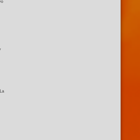
vo
y
 La