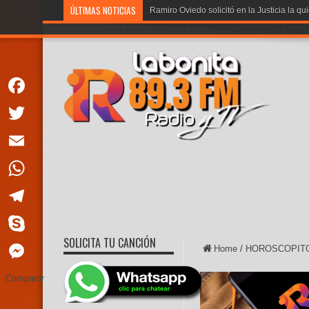
ÚLTIMAS NOTICIAS
Ramiro Oviedo solicitó en la Justicia la qu
PORTADA
LA BONITA
PROGRAMACION
VOT
Facebook
Twitter
Email
WhatsApp
Telegram
SOLICITA TU CANCIÓN
Skype
Home
/
HOROSCOPIT
Messenger
Compartir