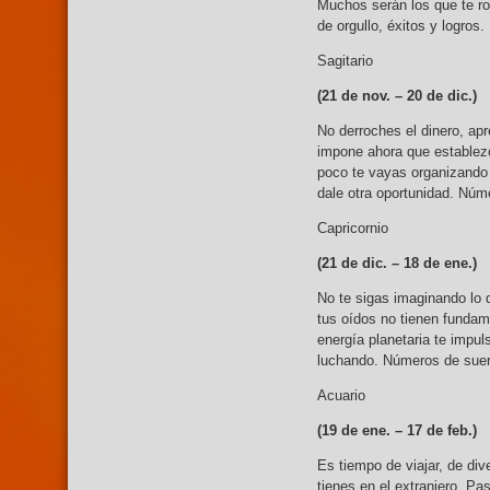
Muchos serán los que te ro
de orgullo, éxitos y logros
Sagitario
(21 de nov. –
20 de dic.)
No derroches el dinero, apr
impone ahora que establezc
poco te vayas organizando 
dale otra oportunidad. Núme
Capricornio
(21 de dic. –
18 de ene.)
No te sigas imaginando lo
tus oídos no tienen fundam
energía planetaria te impu
luchando. Números de suert
Acuario
(19 de ene. –
17 de feb.)
Es tiempo de viajar, de div
tienes en el extranjero. P