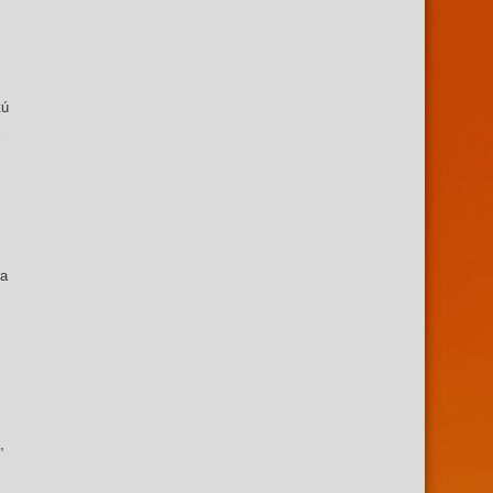
tú
ra
,