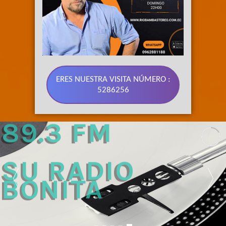
ERES NUESTRA VISITA NÚMERO :
5286256
89.3 FM 
SU RADIO 
BONITA