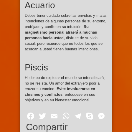
Acuario
Debes tener cuidado sobre las envidias y malas
intenciones de algunas personas de su entorno,
protéjase y confíe en su intuición.
Su
magnetismo personal atraerá a muchas
personas hacia usted,
disfrute de su vida
social, pero recuerde que no todos los que se
acercan a usted tienen buenas intenciones.
Piscis
El deseo de explorar el mundo se intensificará,
no se resista. Un amor del extranjero podría
cruzar su camino.
Evite involucrarse en
chismes y conflictos
, enfóquese en sus
objetivos y en su bienestar emocional.
Facebook
Twitter
Email
WhatsApp
Telegram
Skype
Mess
Compartir