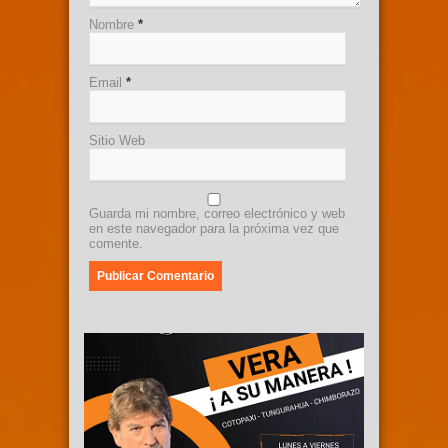
Nombre
*
Email
*
Sitio Web
Guarda mi nombre, correo electrónico y web
en este navegador para la próxima vez que
comente.