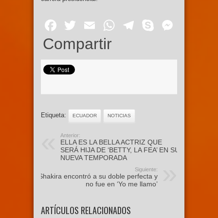
Facebook
Twitter
Email
WhatsApp
Telegram
Skype
Mess
Compartir
Etiqueta:
ECUADOR
NOTICIAS
Anterior:
ELLA ES LA BELLA ACTRIZ QUE
SERÁ HIJA DE ‘BETTY, LA FEA’ EN SU
NUEVA TEMPORADA
Siguiente:
Shakira encontró a su doble perfecta y
no fue en ‘Yo me llamo’
ARTÍCULOS RELACIONADOS