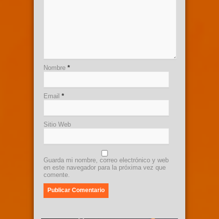
Nombre
*
Email
*
Sitio Web
Guarda mi nombre, correo electrónico y web
en este navegador para la próxima vez que
comente.