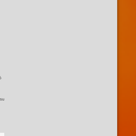
ó
 su