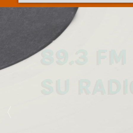
89.3 FM
SU RADI