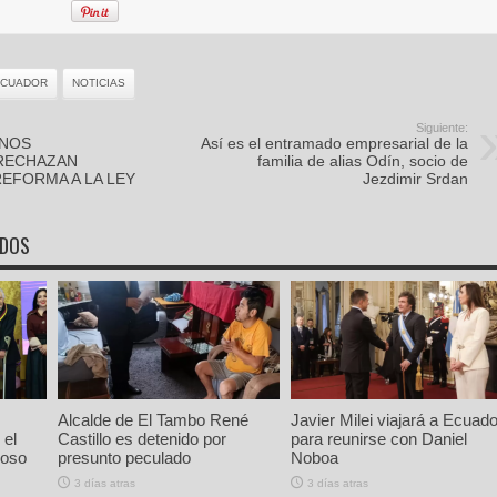
ECUADOR
NOTICIAS
Siguiente:
RNOS
Así es el entramado empresarial de la
RECHAZAN
familia de alias Odín, socio de
EFORMA A LA LEY
Jezdimir Srdan
ADOS
Alcalde de El Tambo René
Javier Milei viajará a Ecuado
 el
Castillo es detenido por
para reunirse con Daniel
ioso
presunto peculado
Noboa
3 días atras
3 días atras