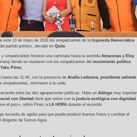
de este 13 de mayo de 2026 los simpatizantes de la
Izquierda Democrática
del partido político, ubicado en
Quito
.
 y simpatizantes hicieron una caminata hasta la avenida
Amazonas y Eloy
inera) donde se reunieron con los simpatizantes del
movimiento político
Yaku Pérez.
 hasta las 11:40, con la presencia de
Analía Ledesma, presidenta saliente
s simpatizantes, retornaron a la sede.
acuerdo entre las dos agrupaciones políticas. Hubo un
diálogo
muy importan
social con libertad
tiene que unirse con la
justicia ecológica con dignidad
e el país», refirió Pérez a
LA HORA
durante el recorrido.
a necesita de agüita para que pueda producir buenos frutos y cambiar el
l dirigente de Somos Agua.