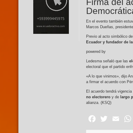
Firma del a
Democrátic
En el evento también estu
Marcos Dueñas, presidente
Previo al acto simbólico de
Ecuador y fundador de la
powered by
Ledesma señaló que las
el
electoral que el partido enf
«A lo que vinimos», dijo A
a firmar el acuerdo con Pé
El acuerdo tendrá vigenci
no electorero
y de
largo 
alianza. (KSQ)
Facebo
Twitte
Em