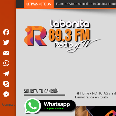
ÚLTIMAS NOTICIAS
Ramiro Oviedo solicitó en la Justicia la qu
Facebook
Twitter
Email
WhatsApp
Telegram
SOLICITA TU CANCIÓN
Skype
Home
/
NOTICIAS
/
Yak
Democrática en Quito
Messenger
Compartir