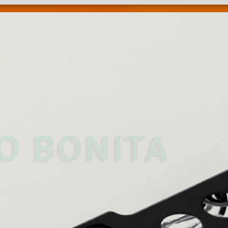
 
O BONITA