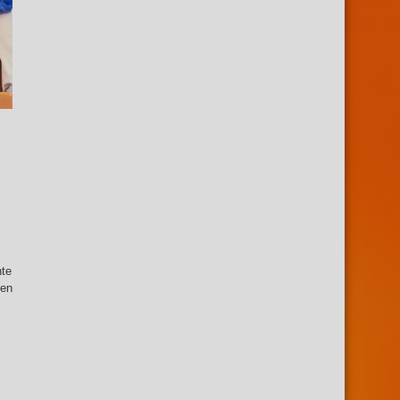
te
en