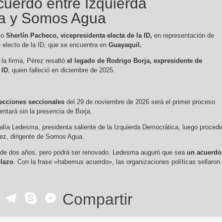
cuerdo entre Izquierda
a y Somos Agua
vo
Sherlín Pacheco, vicepresidenta electa de la ID,
en representación de
 electo de la ID, que se encuentra en
Guayaquil.
 la firma, Pérez resaltó
el legado de Rodrigo Borja, expresidente de
 ID
, quien falleció en diciembre de 2025.
ecciones seccionales
del 29 de noviembre de 2026 será el primer proceso
rentará sin la presencia de Borja.
nalía Ledesma, presidenta saliente de la Izquierda Democrática, luego procedi
rez, dirigente de Somos Agua.
a de dos años, pero podrá ser renovado. Ledesma auguró que sea
un acuerdo
plazo
. Con la frase «habemus acuerdo», las organizaciones políticas sellaron
ok
r
ail
WhatsApp
Telegram
Skype
Messenger
Compartir