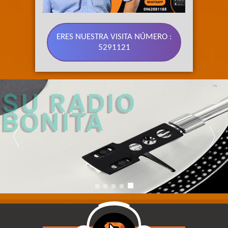
ERES NUESTRA VISITA NÚMERO :
5291121
89.3 FM 
SU RADIO 
BONITA