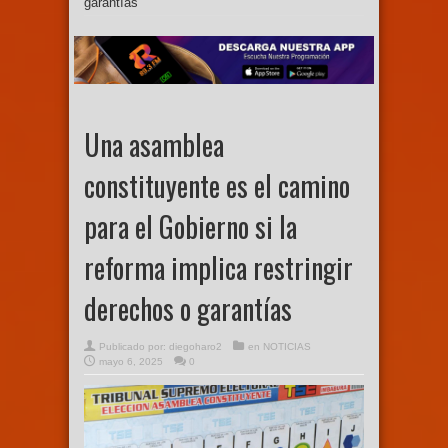
garantías
Una asamblea
constituyente es el camino
para el Gobierno si la
reforma implica restringir
derechos o garantías
Publicado por:
diegoharo2
en
NOTICIAS
mayo 6, 2025
0