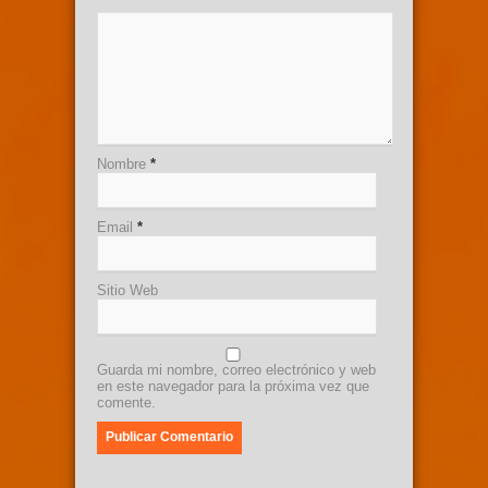
Nombre
*
Email
*
Sitio Web
Guarda mi nombre, correo electrónico y web
en este navegador para la próxima vez que
comente.