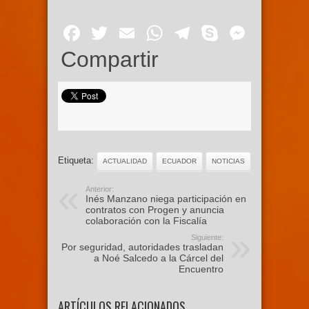
Facebook
Twitter
Email
WhatsApp
Telegram
Skype
Mess
Compartir
Etiqueta:
ACTUALIDAD
ECUADOR
NOTICIAS
Anterior:
Inés Manzano niega participación en
contratos con Progen y anuncia
colaboración con la Fiscalía
Siguiente:
Por seguridad, autoridades trasladan
a Noé Salcedo a la Cárcel del
Encuentro
ARTÍCULOS RELACIONADOS