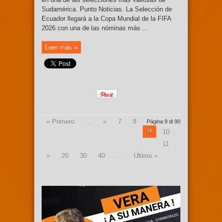
Sudamérica. Punto Noticias. La Selección de
Ecuador llegará a la Copa Mundial de la FIFA
2026 con una de las nóminas más ...
Leer más »
« Primero
...
«
7
8
Página 9 di 90
9
10
11
»
20
30
40
...
Último »