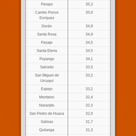
Penipe
35,3
Camilo Ponce
35,0
Enríquez
Durán
34,9
Santa Rosa
34,9
Pasaje
34,5
Santa Elena
34,5
Puyango
34,1
Salcedo
33,5
San Miguel de
33,2
Urcuquí
Espejo
33,2
Montalvo
32,4
Naranjito
32,3
San Pedro de Huaca
32,0
Salinas
31,7
Quilanga
31,3