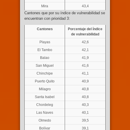
Mira
43,4
Cantones que por su índice de vulnerabilidad se
encuentran con prioridad 3:
Cantones
Porcentaje del índice
de vulnerabilidad
Playas
42,6
El Tambo
42,1
Balao
41,9
San Miguel
41,6
Chinchipe
41,1
Puerto Quito
40,9
Milagro
40,8
Santa Isabel
40,8
Chordeleg
40,3
Las Naves
40,1
Olmedo
39,5
Bolívar
39,1