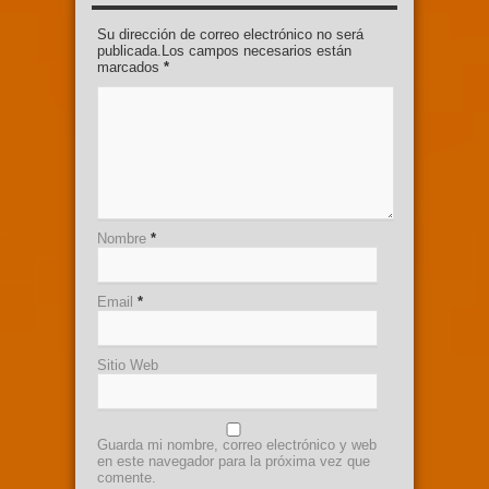
Su dirección de correo electrónico no será
publicada.Los campos necesarios están
marcados
*
Nombre
*
Email
*
Sitio Web
Guarda mi nombre, correo electrónico y web
en este navegador para la próxima vez que
comente.