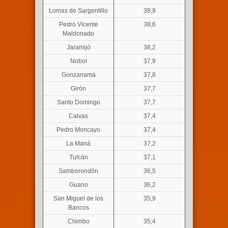
Lomas de Sargentillo
38,9
Pedro Vicente
38,6
Maldonado
Jaramijó
38,2
Nobol
37,9
Gonzanamá
37,8
Girón
37,7
Santo Domingo
37,7
Calvas
37,4
Pedro Moncayo
37,4
La Maná
37,2
Tulcán
37,1
Samborondón
36,5
Guano
36,2
San Miguel de los
35,9
Bancos
Chimbo
35,4