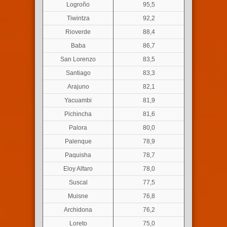
Logroño
95,5
Tiwintza
92,2
Rioverde
88,4
Baba
86,7
San Lorenzo
83,5
Santiago
83,3
Arajuno
82,1
Yacuambi
81,9
Pichincha
81,6
Palora
80,0
Palenque
78,9
Paquisha
78,7
Eloy Alfaro
78,0
Suscal
77,5
Muisne
76,8
Archidona
76,2
Loreto
75,0