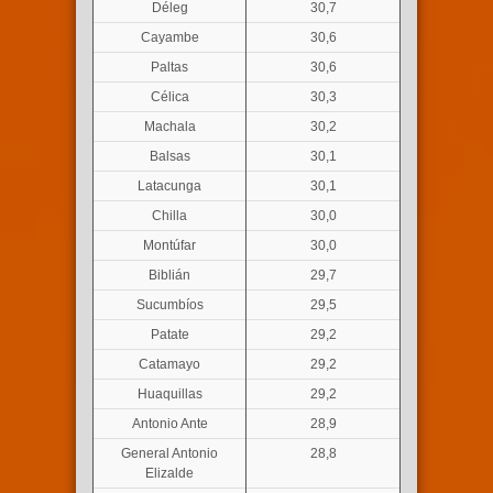
Déleg
30,7
Cayambe
30,6
Paltas
30,6
Célica
30,3
Machala
30,2
Balsas
30,1
Latacunga
30,1
Chilla
30,0
Montúfar
30,0
Biblián
29,7
Sucumbíos
29,5
Patate
29,2
Catamayo
29,2
Huaquillas
29,2
Antonio Ante
28,9
General Antonio
28,8
Elizalde