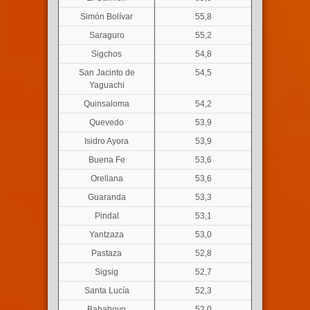
Simón Bolívar
55,8
Saraguro
55,2
Sigchos
54,8
San Jacinto de
54,5
Yaguachi
Quinsaloma
54,2
Quevedo
53,9
Isidro Ayora
53,9
Buena Fe
53,6
Orellana
53,6
Guaranda
53,3
Pindal
53,1
Yantzaza
53,0
Pastaza
52,8
Sigsig
52,7
Santa Lucía
52,3
Babahoyo
52,0