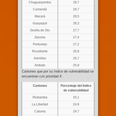
Chaguarpamba
28,7
Cumandá
28,7
Macará
28,5
Guayaquil
28,3
Sevilla de Oro
27,7
Zaruma
27,4
Portoviejo
27,2
Rocafuerte
26,8
Arenillas
26,7
Ambato
25,9
Cantones que por su índice de vulnerabilidad se
encuentran con prioridad 4:
Cantones
Porcentaje del índice
de vulnerabilidad
Riobamba
25,1
La Libertad
24,9
Caluma
24,7