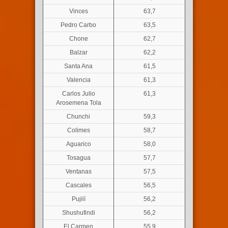
Vinces
63,7
Pedro Carbo
63,5
Chone
62,7
Balzar
62,2
Santa Ana
61,5
Valencia
61,3
Carlos Julio
61,3
Arosemena Tola
Chunchi
59,3
Colimes
58,7
Aguarico
58,0
Tosagua
57,7
Ventanas
57,5
Cascales
56,5
Pujilí
56,2
Shushufindi
56,2
El Carmen
55,9