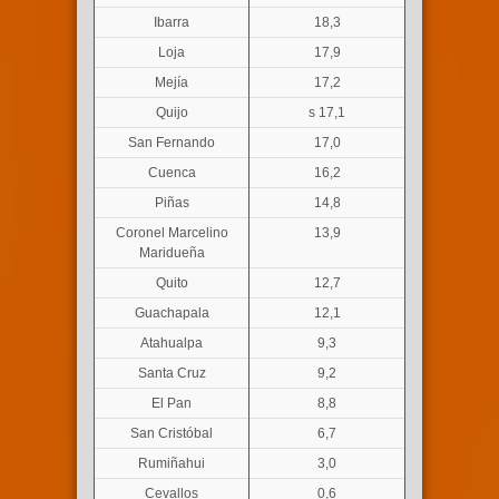
Ibarra
18,3
Loja
17,9
Mejía
17,2
Quijo
s 17,1
San Fernando
17,0
Cuenca
16,2
Piñas
14,8
Coronel Marcelino
13,9
Maridueña
Quito
12,7
Guachapala
12,1
Atahualpa
9,3
Santa Cruz
9,2
El Pan
8,8
San Cristóbal
6,7
Rumiñahui
3,0
Cevallos
0,6