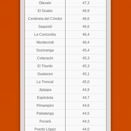
Otavalo
47,3
El Guabo
46,9
Centinela del Cóndor
46,6
Saquisilí
46,6
La Concordia
46,4
Montecristi
46,4
Sozoranga
45,4
Cotacachi
45,3
El Triunfo
45,3
Gualaceo
45,1
La Troncal
45,0
Jipijapa
44,9
Espíndola
44,7
Pimampiro
44,6
Pallatanga
44,5
Pucará
44,3
Puerto López
44,0