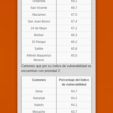
Urdaneta
69,1
San Vicente
68,7
Atacames
67,5
San Juan Bosco
67,4
24 de Mayo
67,2
Bolívar
66,3
El Pangui
66,2
Salitre
65,8
Alfredo Baquerizo
65,0
Moreno
Cantones que por su índice de vulnerabilidad se
encuentran con prioridad 2:
Cantones
Porcentaje del índice
de vulnerabilidad
Jama
64,7
Naranjal
64,2
Nabón
64,1
Mocache
63,7