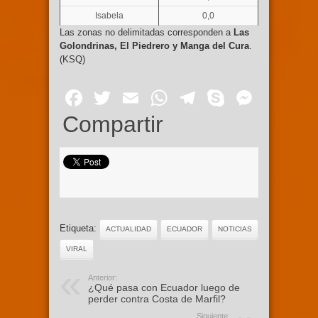
Isabela
0,0
Las zonas no delimitadas corresponden a
Las
Golondrinas, El Piedrero y Manga del Cura
.
(KSQ)
Facebook
Twitter
Email
WhatsApp
Telegram
Skype
Mess
Compartir
Etiqueta:
ACTUALIDAD
ECUADOR
NOTICIAS
VIRAL
Anterior:
¿Qué pasa con Ecuador luego de
perder contra Costa de Marfil?
Siguiente: