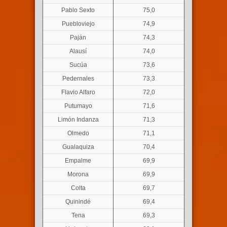
Pablo Sexto
75,0
Puebloviejo
74,9
Paján
74,3
Alausí
74,0
Sucúa
73,6
Pedernales
73,3
Flavio Alfaro
72,0
Putumayo
71,6
Limón Indanza
71,3
Olmedo
71,1
Gualaquiza
70,4
Empalme
69,9
Morona
69,9
Colta
69,7
Quinindé
69,4
Tena
69,3