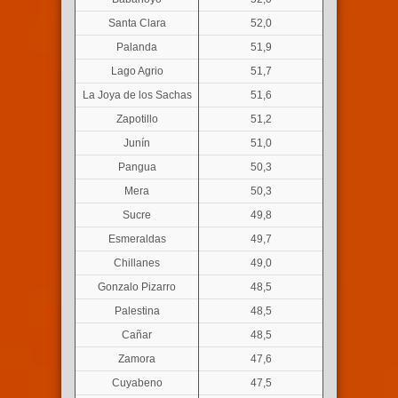
Santa Clara
52,0
Palanda
51,9
Lago Agrio
51,7
La Joya de los Sachas
51,6
Zapotillo
51,2
Junín
51,0
Pangua
50,3
Mera
50,3
Sucre
49,8
Esmeraldas
49,7
Chillanes
49,0
Gonzalo Pizarro
48,5
Palestina
48,5
Cañar
48,5
Zamora
47,6
Cuyabeno
47,5