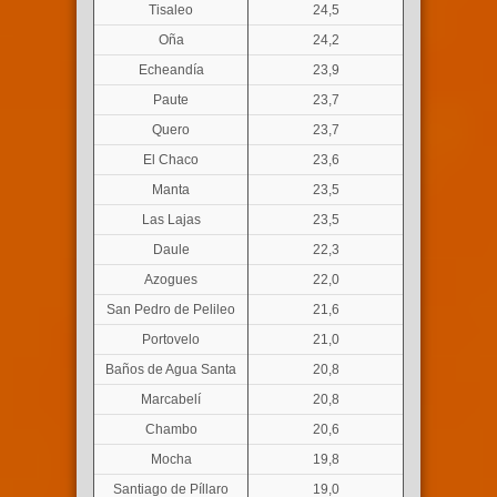
Tisaleo
24,5
Oña
24,2
Echeandía
23,9
Paute
23,7
Quero
23,7
El Chaco
23,6
Manta
23,5
Las Lajas
23,5
Daule
22,3
Azogues
22,0
San Pedro de Pelileo
21,6
Portovelo
21,0
Baños de Agua Santa
20,8
Marcabelí
20,8
Chambo
20,6
Mocha
19,8
Santiago de Píllaro
19,0