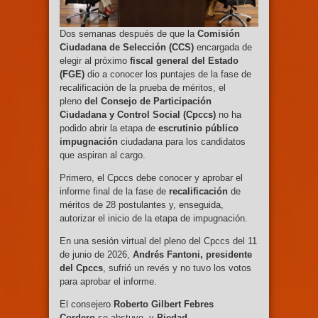
Dos semanas después de que la
Comisión
Ciudadana de Selección (CCS)
encargada de
elegir al próximo
fiscal general del Estado
(FGE)
dio a conocer los puntajes de la fase de
recalificación de la prueba de méritos, el
pleno
del Consejo de Participación
Ciudadana y Control Social (Cpccs)
no ha
podido abrir la etapa de
escrutinio público
impugnación
ciudadana para los candidatos
que aspiran al cargo.
Primero, el Cpccs debe conocer y aprobar el
informe final de la fase de
recalificación
de
méritos de 28 postulantes y, enseguida,
autorizar el inicio de la etapa de impugnación.
En una sesión virtual del pleno del Cpccs del 11
de junio de 2026,
Andrés Fantoni, presidente
del Cpccs
, sufrió un revés y no tuvo los votos
para aprobar el informe.
El consejero
Roberto Gilbert Febres
Cordero
se abstuvo, y
Piedad