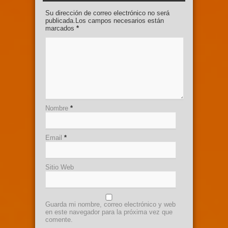
Su dirección de correo electrónico no será
publicada.Los campos necesarios están
marcados
*
Nombre
*
Email
*
Sitio Web
Guarda mi nombre, correo electrónico y web
en este navegador para la próxima vez que
comente.