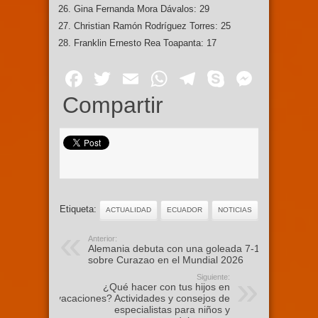
Gina Fernanda Mora Dávalos: 29
Christian Ramón Rodríguez Torres: 25
Franklin Ernesto Rea Toapanta: 17
Facebook
Twitter
Email
WhatsApp
Telegram
Skype
Mess
Compartir
Etiqueta:
ACTUALIDAD
ECUADOR
NOTICIAS
Anterior:
Alemania debuta con una goleada 7-1
sobre Curazao en el Mundial 2026
Siguiente:
¿Qué hacer con tus hijos en
vacaciones? Actividades y consejos de
especialistas para niños y