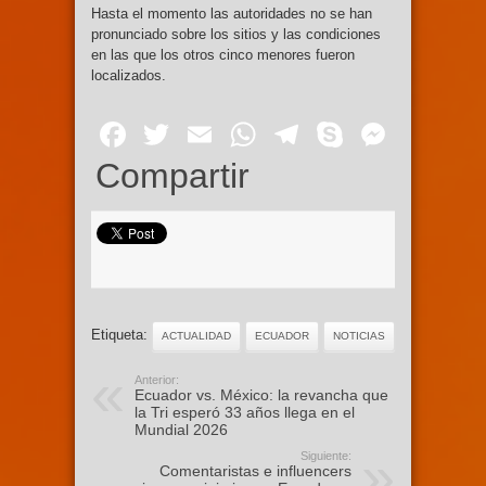
Hasta el momento las autoridades no se han
pronunciado sobre los sitios y las condiciones
en las que los otros cinco menores fueron
localizados.
Facebook
Twitter
Email
WhatsApp
Telegram
Skype
Mess
Compartir
Etiqueta:
ACTUALIDAD
ECUADOR
NOTICIAS
Anterior:
Ecuador vs. México: la revancha que
la Tri esperó 33 años llega en el
Mundial 2026
Siguiente:
Comentaristas e influencers