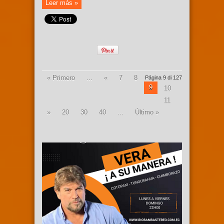
Leer más »
« Primero
...
«
7
8
Página 9 di 127
9
10
11
»
20
30
40
...
Último »