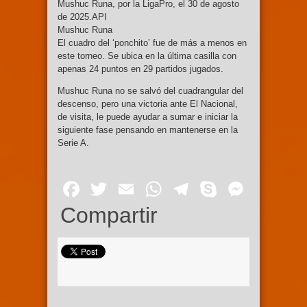
Mushuc Runa, por la LigaPro, el 30 de agosto
de 2025.API
Mushuc Runa
El cuadro del ‘ponchito’ fue de más a menos en
este torneo. Se ubica en la última casilla con
apenas 24 puntos en 29 partidos jugados.
Mushuc Runa no se salvó del cuadrangular del
descenso, pero una victoria ante El Nacional,
de visita, le puede ayudar a sumar e iniciar la
siguiente fase pensando en mantenerse en la
Serie A.
Facebook
Twitter
Email
WhatsApp
Telegram
Skype
Mess
Compartir