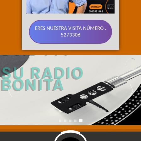
ERES NUESTRA VISITA NÚMERO :
5273306
89.3 FM 
SU RADIO 
BONITA