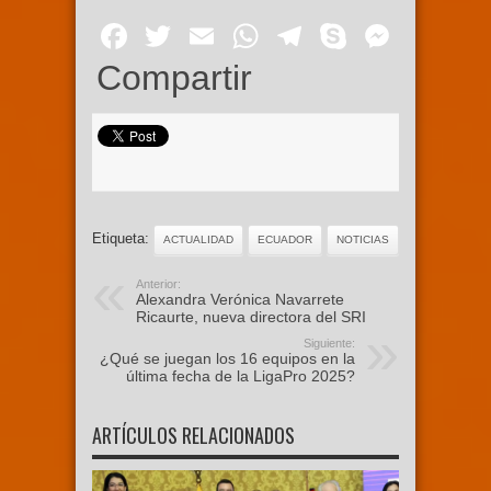
Facebook
Twitter
Email
WhatsApp
Telegram
Skype
Mess
Compartir
Etiqueta:
ACTUALIDAD
ECUADOR
NOTICIAS
Anterior:
Alexandra Verónica Navarrete
Ricaurte, nueva directora del SRI
Siguiente:
¿Qué se juegan los 16 equipos en la
última fecha de la LigaPro 2025?
ARTÍCULOS RELACIONADOS