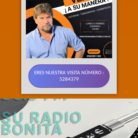
ERES NUESTRA VISITA NÚMERO :
5284379
89.3 FM 