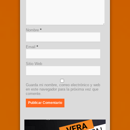
Nombre
*
Email
*
Sitio Web
Guarda mi nombre, correo electrónico y web
en este navegador para la próxima vez que
comente.