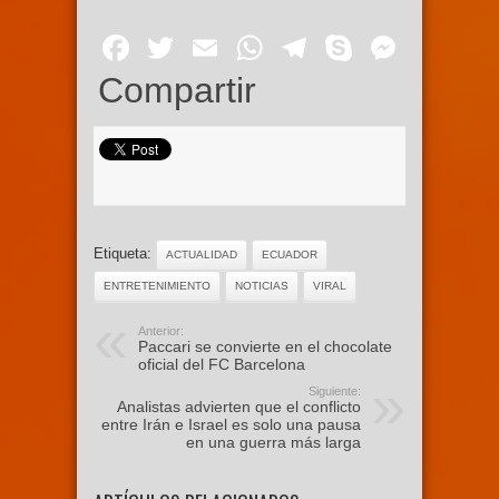
Facebook
Twitter
Email
WhatsApp
Telegram
Skype
Mess
Compartir
Etiqueta:
ACTUALIDAD
ECUADOR
ENTRETENIMIENTO
NOTICIAS
VIRAL
Anterior:
Paccari se convierte en el chocolate
oficial del FC Barcelona
Siguiente:
Analistas advierten que el conflicto
entre Irán e Israel es solo una pausa
en una guerra más larga