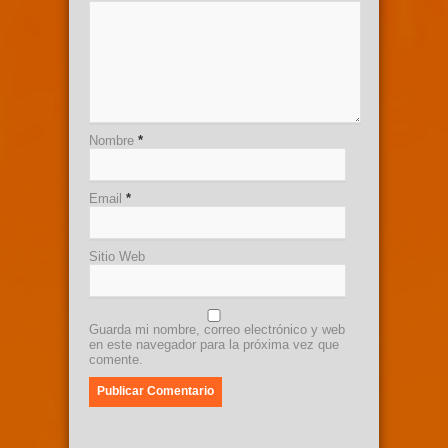
Nombre
*
Email
*
Sitio Web
Guarda mi nombre, correo electrónico y web
en este navegador para la próxima vez que
comente.