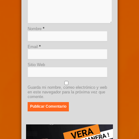
Nombre
*
Email
*
Sitio Web
Guarda mi nombre, correo electrónico y web
en este navegador para la próxima vez que
comente.