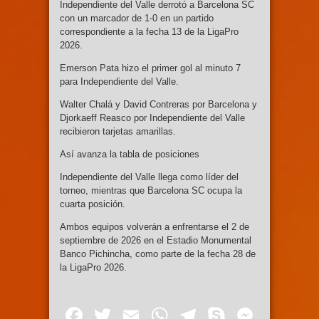
Independiente del Valle derrotó a Barcelona SC
con un marcador de 1-0 en un partido
correspondiente a la fecha 13 de la LigaPro
2026.
Emerson Pata hizo el primer gol al minuto 7
para Independiente del Valle.
Walter Chalá y David Contreras por Barcelona y
Djorkaeff Reasco por Independiente del Valle
recibieron tarjetas amarillas.
Así avanza la tabla de posiciones
Independiente del Valle llega como líder del
torneo, mientras que Barcelona SC ocupa la
cuarta posición.
Ambos equipos volverán a enfrentarse el 2 de
septiembre de 2026 en el Estadio Monumental
Banco Pichincha, como parte de la fecha 28 de
la LigaPro 2026.
Facebook
Twitter
Email
WhatsApp
Telegram
Skype
Mess