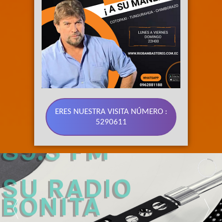
ERES NUESTRA VISITA NÚMERO :
5290611
89.3 FM 
SU RADIO 