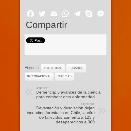
Facebook
Twitter
Email
WhatsApp
Telegram
Skype
Mess
Compartir
Etiqueta:
ACTUALIDAD
ECUADOR
INTERNACIONAL
NOTICIAS
Anterior:
Demencia: 5 avances de la ciencia
para combatir esta enfermedad
Siguiente:
Devastación y desolación dejan
incendios forestales en Chile; la cifra
de fallecidos aumenta a 123 y
desaparecidos a 300