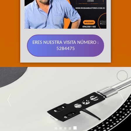
ERES NUESTRA VISITA NÚMERO :
5284475
89.3 FM 
SU RADIO 
BONITA