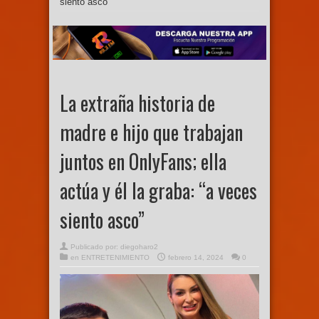
siento asco”
La extraña historia de
madre e hijo que trabajan
juntos en OnlyFans; ella
actúa y él la graba: “a veces
siento asco”
Publicado por:
diegoharo2
en
ENTRETENIMIENTO
febrero 14, 2024
0