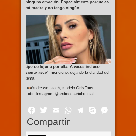
ninguna emoción. Especialmente porque es
mi madre y no tengo ningún
tipo de lujuria por ella. A veces incluso
siento asco
”, mencionó, dejando la claridad del
tema
.
Andressa Urach, modelo OnlyFans |
Foto: Instagram @andressaurichoficial
Facebook
Twitter
Email
WhatsApp
Telegram
Skype
Mess
Compartir