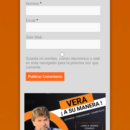
Nombre
*
Email
*
Sitio Web
Guarda mi nombre, correo electrónico y web
en este navegador para la próxima vez que
comente.