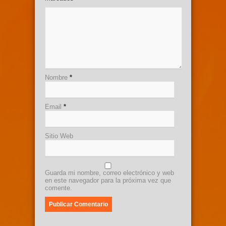
Nombre
*
Email
*
Sitio Web
Guarda mi nombre, correo electrónico y web
en este navegador para la próxima vez que
comente.