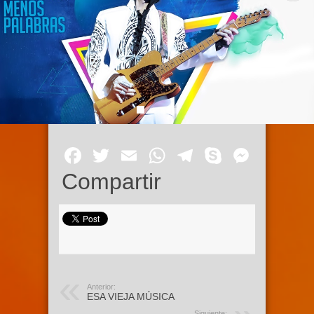
Facebook
Twitter
Email
WhatsApp
Telegram
Skype
Mess
Compartir
Anterior:
ESA VIEJA MÚSICA
Siguiente: